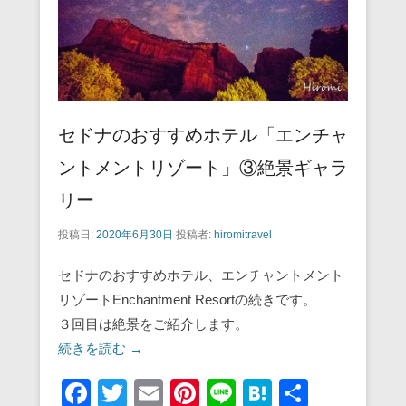
k
セドナのおすすめホテル「エンチャ
ントメントリゾート」③絶景ギャラ
リー
投稿日:
2020年6月30日
投稿者:
hiromitravel
セドナのおすすめホテル、エンチャントメント
リゾートEnchantment Resortの続きです。
３回目は絶景をご紹介します。
続きを読む →
F
T
E
Pi
Li
H
共