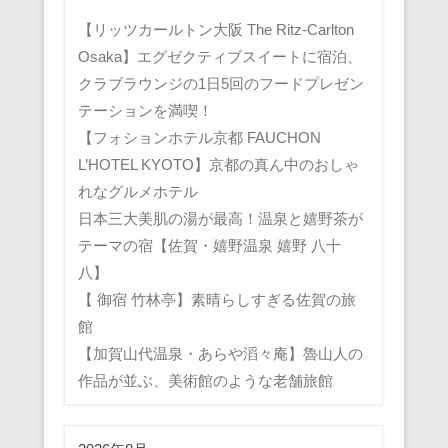
【リッツカールトン大阪 The Ritz-Carlton
Osaka】エグゼクティブスイートに宿泊、
クラブラウンジの1日5回のフードプレゼン
テーションを満喫！
【フォションホテル京都 FAUCHON
L’HOTEL KYOTO】京都の真ん中のおしゃ
れなグルメホテル
日本三大美肌の湯が最高！温泉と嬉野茶が
テーマの宿【佐賀・嬉野温泉 嬉野 八十
八】
【 御宿 竹林亭】素晴らしすぎる佐賀の旅
館
【加賀山代温泉・あらや滔々庵】魯山人の
作品が並ぶ、美術館のような老舗旅館