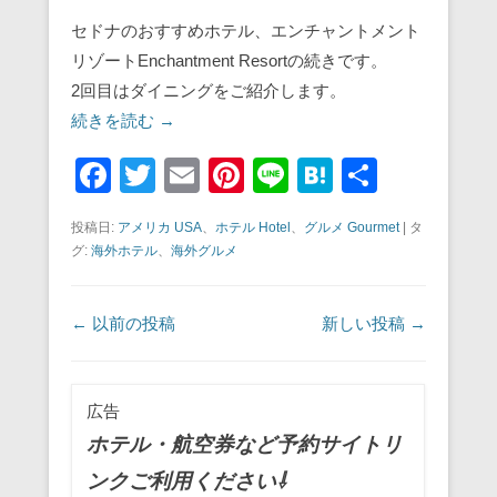
セドナのおすすめホテル、エンチャントメント
リゾートEnchantment Resortの続きです。
2回目はダイニングをご紹介します。
続きを読む →
F
T
E
Pi
Li
H
共
a
wi
m
nt
n
at
有
投稿日:
アメリカ USA
、
ホテル Hotel
、
グルメ Gourmet
|
タ
c
tt
ail
er
e
e
グ:
海外ホテル
、
海外グルメ
e
er
e
n
b
st
a
投稿ナビゲーション
←
以前の投稿
新しい投稿
→
o
o
広告
k
ホテル・航空券など予約サイトリ
ンクご利用ください⇩