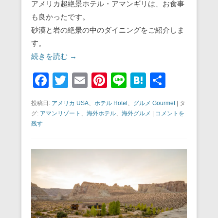
アメリカ超絶景ホテル・アマンギリは、お食事
も良かったです。
砂漠と岩の絶景の中のダイニングをご紹介しま
す。
続きを読む →
F
T
E
Pi
Li
H
共
a
wi
m
nt
n
at
有
投稿日:
アメリカ USA
、
ホテル Hotel
、
グルメ Gourmet
|
タ
c
tt
ail
er
e
e
グ:
アマンリゾート
、
海外ホテル
、
海外グルメ
|
コメントを
e
er
e
n
残す
b
st
a
o
o
k