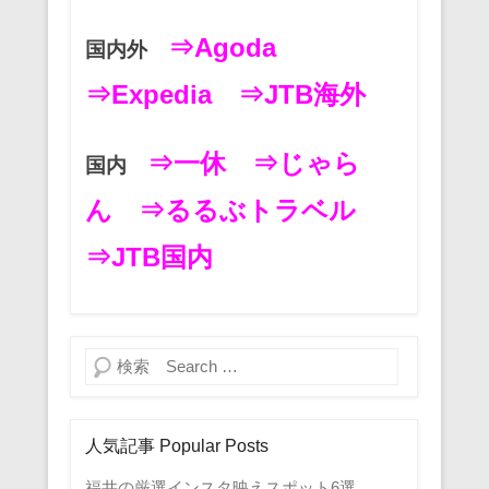
⇒Agoda
国内外
⇒Expedia
⇒JTB海外
⇒一休
⇒じゃら
国内
ん
⇒るるぶトラベル
⇒JTB国内
検索
人気記事 Popular Posts
福井の厳選インスタ映えスポット6選