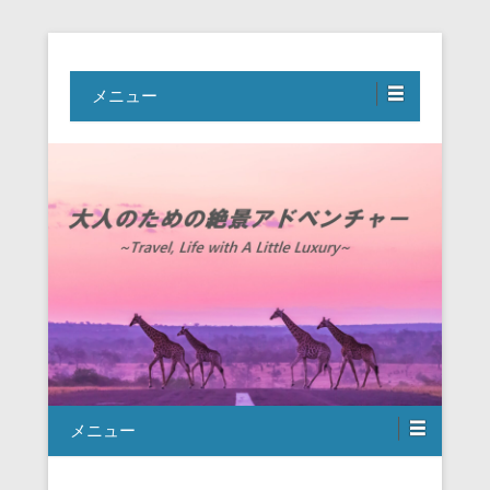
Travel, Life with A Little Luxury
大人のための絶景アドベンチャー
メニュー
メニュー