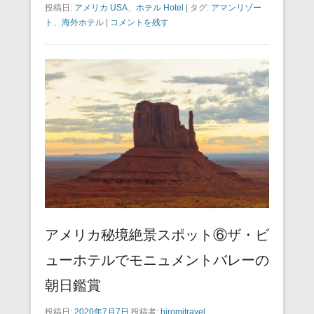
投稿日:
アメリカ USA
、
ホテル Hotel
|
タグ:
アマンリゾー
c
tt
ail
er
e
e
ト
、
海外ホテル
|
コメントを残す
e
er
e
n
b
st
a
o
o
k
アメリカ秘境絶景スポット⑥ザ・ビ
ューホテルでモニュメントバレーの
朝日鑑賞
投稿日:
2020年7月7日
投稿者:
hiromitravel