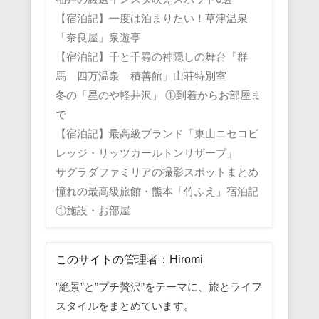
【宿泊記】一度は泊まりたい！草津温泉
「奈良屋」泉遊亭
【宿泊記】千と千尋の神隠しの舞台「群
馬 四万温泉 積善館」山荘特別室
冬の「星のや軽井沢」 ①到着からお部屋ま
で
【宿泊記】最高級ブランド「東山ニセコビ
レッジ・リッツカールトンリザーブ」
サグラダファミリアの撮影スポットまとめ
憧れの最高級旅館・熊本「竹ふえ」宿泊記
①施設・お部屋
このサイトの管理者：Hiromi
”絶景”と”プチ贅沢”をテーマに、旅とライフ
スタイルをまとめています。