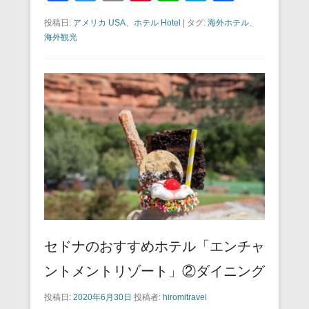
a
wi
m
nt
n
at
有
投稿日:
アメリカ USA
、
ホテル Hotel
|
タグ:
海外ホテル
、
c
tt
ail
er
e
e
海外観光
e
er
e
n
b
st
a
o
o
k
セドナのおすすめホテル「エンチャ
ントメントリゾート」②ダイニング
投稿日:
2020年6月30日
投稿者:
hiromitravel