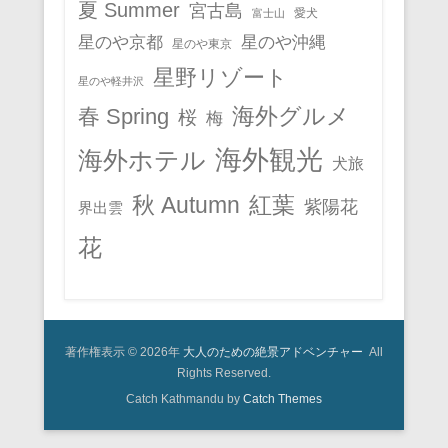
夏 Summer
宮古島
愛犬
富士山
星のや京都
星のや沖縄
星のや東京
星野リゾート
星のや軽井沢
春 Spring
海外グルメ
桜
梅
海外観光
海外ホテル
犬旅
秋 Autumn
紅葉
紫陽花
界出雲
花
著作権表示 © 2026年
大人のための絶景アドベンチャー
All
Rights Reserved.
Catch Kathmandu by
Catch Themes