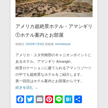
アメリカ超絶景ホテル・アマンギリ
①ホテル案内とお部屋
投稿日:
2020年7月9日
投稿者:
hiromitravel
アメリカ・ユタ州南部のキャニオンポイントに
あるホテル、アマンギリ Amangiri。
絶景ロケーションに建てられるアマンリゾーツ
の中でも超絶景なホテルをご紹介します。
第一回目はホテル案内とお部屋からです。
続きを読む →
F
T
E
Pi
Li
H
共
a
wi
m
nt
n
at
有