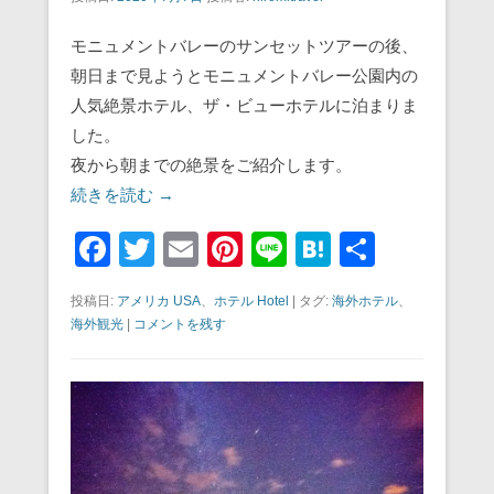
モニュメントバレーのサンセットツアーの後、
朝日まで見ようとモニュメントバレー公園内の
人気絶景ホテル、ザ・ビューホテルに泊まりま
した。
夜から朝までの絶景をご紹介します。
続きを読む →
F
T
E
Pi
Li
H
共
a
wi
m
nt
n
at
有
投稿日:
アメリカ USA
、
ホテル Hotel
|
タグ:
海外ホテル
、
c
tt
ail
er
e
e
海外観光
|
コメントを残す
e
er
e
n
b
st
a
o
o