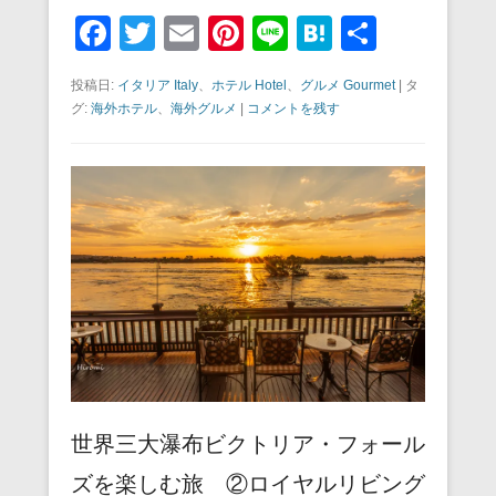
F
T
E
Pi
Li
H
共
a
wi
m
nt
n
at
有
投稿日:
イタリア Italy
、
ホテル Hotel
、
グルメ Gourmet
|
タ
c
tt
ail
er
e
e
グ:
海外ホテル
、
海外グルメ
|
コメントを残す
e
er
e
n
b
st
a
o
o
k
世界三大瀑布ビクトリア・フォール
ズを楽しむ旅 ②ロイヤルリビング