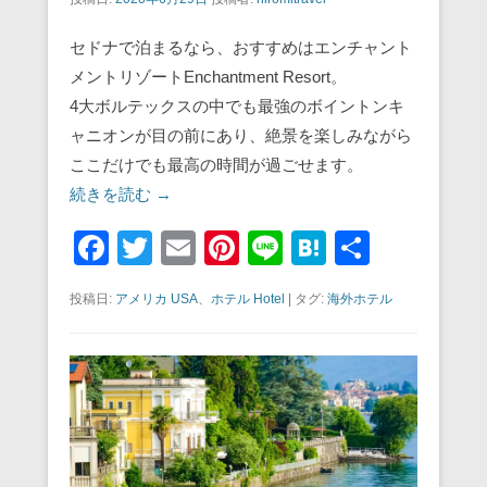
セドナで泊まるなら、おすすめはエンチャント
メントリゾートEnchantment Resort。
4大ボルテックスの中でも最強のボイントンキ
ャニオンが目の前にあり、絶景を楽しみながら
ここだけでも最高の時間が過ごせます。
続きを読む →
F
T
E
Pi
Li
H
共
a
wi
m
nt
n
at
有
投稿日:
アメリカ USA
、
ホテル Hotel
|
タグ:
海外ホテル
c
tt
ail
er
e
e
e
er
e
n
b
st
a
o
o