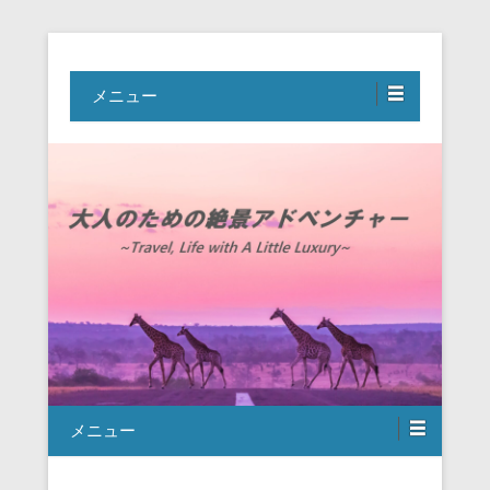
Travel, Life with A Little Luxury
大人のための絶景アドベンチャー
メニュー
メニュー