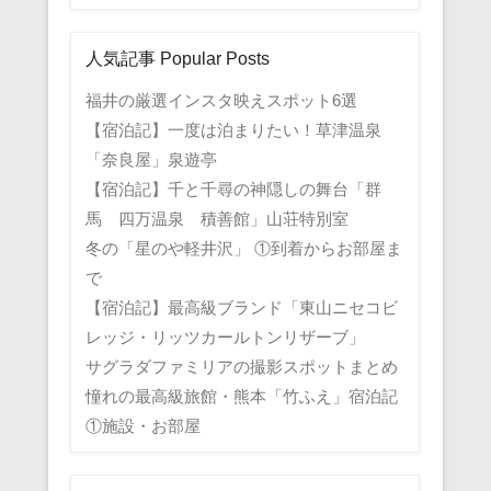
人気記事 Popular Posts
福井の厳選インスタ映えスポット6選
【宿泊記】一度は泊まりたい！草津温泉
「奈良屋」泉遊亭
【宿泊記】千と千尋の神隠しの舞台「群
馬 四万温泉 積善館」山荘特別室
冬の「星のや軽井沢」 ①到着からお部屋ま
で
【宿泊記】最高級ブランド「東山ニセコビ
レッジ・リッツカールトンリザーブ」
サグラダファミリアの撮影スポットまとめ
憧れの最高級旅館・熊本「竹ふえ」宿泊記
①施設・お部屋