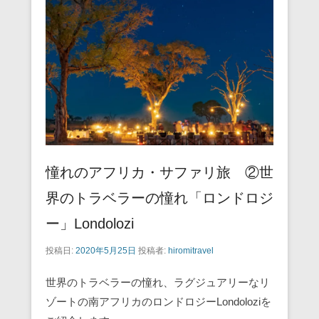
o
o
k
憧れのアフリカ・サファリ旅 ②世
界のトラベラーの憧れ「ロンドロジ
ー」Londolozi
投稿日:
2020年5月25日
投稿者:
hiromitravel
世界のトラベラーの憧れ、ラグジュアリーなリ
ゾートの南アフリカのロンドロジーLondoloziを