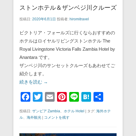
ストンホテル＆ザンベジ川クルーズ
投稿日:
2020年6月1日
投稿者:
hiromitravel
ビクトリア・フォールズに行くならおすすめの
ホテルはロイヤルリビングストンホテル The
Royal Livingstone Victoria Falls Zambia Hotel by
Anantara です。
ザンベジ川のサンセットクルーズもあわせてご
紹介します。
続きを読む →
F
T
E
Pi
Li
H
共
a
wi
m
nt
n
at
有
投稿日:
ザンビア Zambia
、
ホテル Hotel
|
タグ:
海外ホテ
c
tt
ail
er
e
e
ル
、
海外観光
|
コメントを残す
e
er
e
n
b
st
a