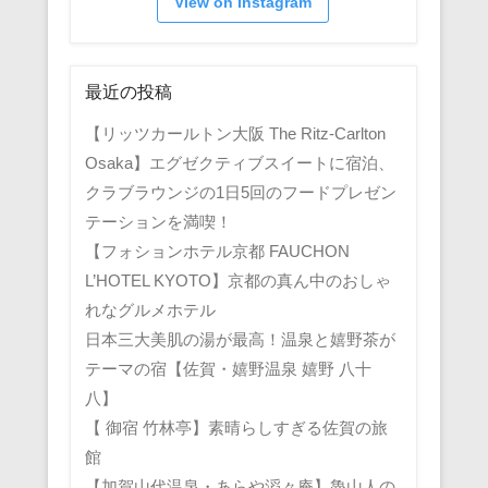
View on Instagram
最近の投稿
【リッツカールトン大阪 The Ritz-Carlton
Osaka】エグゼクティブスイートに宿泊、
クラブラウンジの1日5回のフードプレゼン
テーションを満喫！
【フォションホテル京都 FAUCHON
L’HOTEL KYOTO】京都の真ん中のおしゃ
れなグルメホテル
日本三大美肌の湯が最高！温泉と嬉野茶が
テーマの宿【佐賀・嬉野温泉 嬉野 八十
八】
【 御宿 竹林亭】素晴らしすぎる佐賀の旅
館
【加賀山代温泉・あらや滔々庵】魯山人の