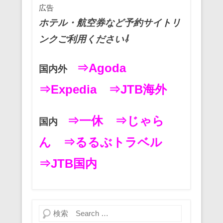
広告
k
ホテル・航空券など予約サイトリ
ンクご利用ください⇩
⇒Agoda
国内外
⇒Expedia
⇒JTB海外
⇒一休
⇒じゃら
国内
ん
⇒るるぶトラベル
⇒JTB国内
検索