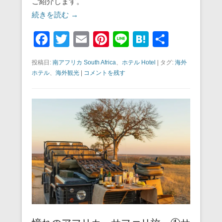
ご紹介します。
続きを読む →
F
T
E
Pi
Li
H
共
a
wi
m
nt
n
at
有
投稿日:
南アフリカ South Africa
、
ホテル Hotel
|
タグ:
海外
c
tt
ail
er
e
e
ホテル
、
海外観光
|
コメントを残す
e
er
e
n
b
st
a
o
o
k