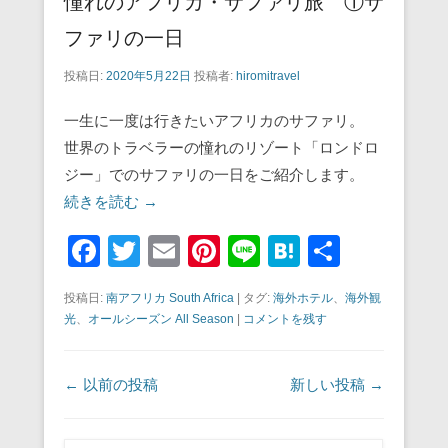
憧れのアフリカ・サファリ旅 ①サ
ファリの一日
投稿日:
2020年5月22日
投稿者:
hiromitravel
一生に一度は行きたいアフリカのサファリ。
世界のトラベラーの憧れのリゾート「ロンドロ
ジー」でのサファリの一日をご紹介します。
続きを読む →
F
T
E
Pi
Li
H
共
a
wi
m
nt
n
at
有
投稿日:
南アフリカ South Africa
|
タグ:
海外ホテル
、
海外観
c
tt
ail
er
e
e
光
、
オールシーズン All Season
|
コメントを残す
e
er
e
n
b
st
a
投稿ナビゲーション
←
以前の投稿
新しい投稿
→
o
o