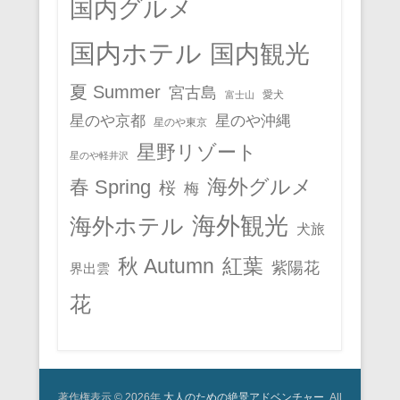
国内グルメ
国内ホテル
国内観光
夏 Summer
宮古島
愛犬
富士山
星のや京都
星のや沖縄
星のや東京
星野リゾート
星のや軽井沢
春 Spring
海外グルメ
桜
梅
海外観光
海外ホテル
犬旅
秋 Autumn
紅葉
紫陽花
界出雲
花
著作権表示 © 2026年
大人のための絶景アドベンチャー
All