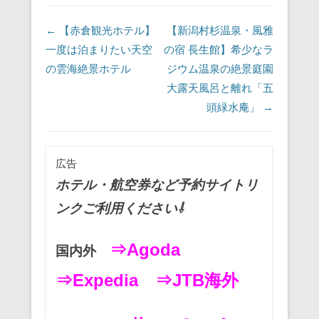
投稿ナビゲーション
←
【赤倉観光ホテル】
【新潟村杉温泉・風雅
一度は泊まりたい天空
の宿 長生館】希少なラ
の雲海絶景ホテル
ジウム温泉の絶景庭園
大露天風呂と離れ「五
頭緑水庵」
→
広告
ホテル・航空券など予約サイトリ
ンクご利用ください⇩
⇒Agoda
国内外
⇒Expedia
⇒JTB海外