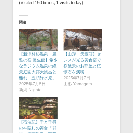
(Visited 150 times, 1 visits today)
関連
【新潟村杉温泉・風
【山形・天童荘】セ
雅の宿 長生館】希少
ンスが光る美食宿で
なラジウム温泉の絶
桜絶景のお部屋と桜
景庭園大露天風呂と
懐石を満喫
離れ「五頭緑水庵」
2025年7月7日
2025年7月5日
山形 Yamagata
新潟 Niigata
【宿泊記】千と千尋
の神隠しの舞台「群