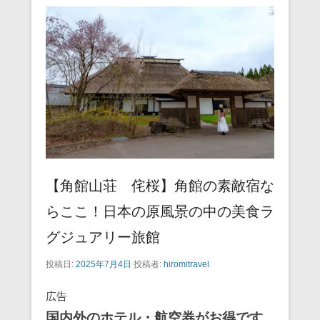
【角館山荘 侘桜】角館の素敵宿な
らここ！日本の原風景の中の美食ラ
グジュアリー旅館
投稿日:
2025年7月4日
投稿者:
hiromitravel
広告
国内外のホテル・航空券がお得です