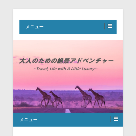
Travel, Life with A Little Luxury
大人のための絶景アドベンチャー
メニュー
メニュー