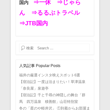
⇒一休
⇒じゃら
国内
ん
⇒るるぶトラベル
⇒JTB国内
検索
人気記事 Popular Posts
福井の厳選インスタ映えスポット6選
【宿泊記】一度は泊まりたい！草津温泉
「奈良屋」泉遊亭
【宿泊記】千と千尋の神隠しの舞台「群
馬 四万温泉 積善館」山荘特別室
冬の「星のや軽井沢」 ①到着からお部屋ま