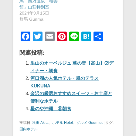
馬 四万温泉 積善
館」山荘特別室
2024年9月15日
群馬 Gunma
F
T
E
Pi
Li
H
共
a
wi
m
nt
n
at
有
関連投稿:
c
tt
ail
er
e
e
e
er
e
n
里山のオーベルジュ 薪の音【富山】②デ
ィナー・朝食
b
st
a
河口湖の人気ホテル・風のテラス
o
KUKUNA
o
金沢の厳選おすすめスイーツ・お土産と
便利なホテル
k
星のや沖縄 ⑥朝食
投稿日:
秋田 Akita
、
ホテル Hotel
、
グルメ Gourmet
|
タグ:
国内ホテル