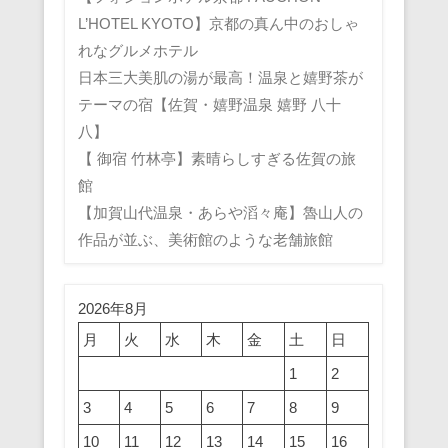
L’HOTEL KYOTO】京都の真ん中のおしゃ
れなグルメホテル
日本三大美肌の湯が最高！温泉と嬉野茶が
テーマの宿【佐賀・嬉野温泉 嬉野 八十
八】
【 御宿 竹林亭】素晴らしすぎる佐賀の旅
館
【加賀山代温泉・あらや滔々庵】魯山人の
作品が並ぶ、美術館のような老舗旅館
2026年8月
月
火
水
木
金
土
日
1
2
3
4
5
6
7
8
9
10
11
12
13
14
15
16