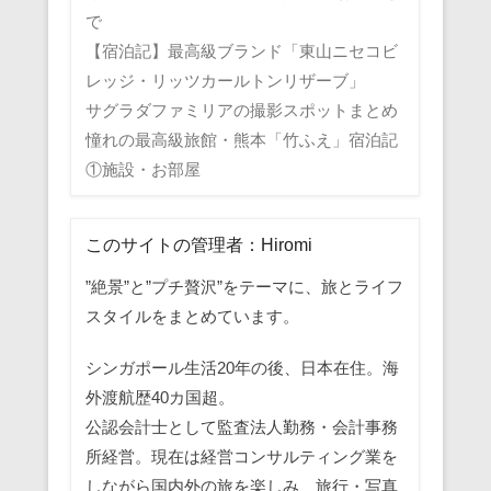
で
【宿泊記】最高級ブランド「東山ニセコビ
レッジ・リッツカールトンリザーブ」
サグラダファミリアの撮影スポットまとめ
憧れの最高級旅館・熊本「竹ふえ」宿泊記
①施設・お部屋
このサイトの管理者：Hiromi
”絶景”と”プチ贅沢”をテーマに、旅とライフ
スタイルをまとめています。
シンガポール生活20年の後、日本在住。海
外渡航歴40カ国超。
公認会計士として監査法人勤務・会計事務
所経営。現在は経営コンサルティング業を
しながら国内外の旅を楽しみ、旅行・写真