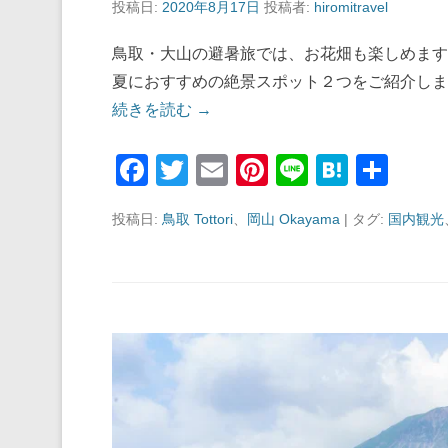
投稿日:
2020年8月17日
投稿者:
hiromitravel
鳥取・大山の避暑旅では、お花畑も楽しめます
夏におすすめの絶景スポット２つをご紹介しま
続きを読む →
F
T
E
Pi
Li
H
共
a
wi
m
nt
n
at
有
投稿日:
鳥取 Tottori
、
岡山 Okayama
|
タグ:
国内観光
c
tt
ail
er
e
e
e
er
e
n
b
st
a
o
o
k