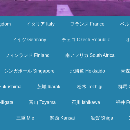
gdom
イタリア Italy
フランス France
ベルギ
ドイツ Germany
チェコ Czech Republic
オ
フィンランド Finland
南アフリカ South Africa
シンガポール Singapore
北海道 Hokkaido
青森 
ukushima
茨城 Ibaraki
栃木 Tochigi
群馬 
iigata
富山 Toyama
石川 Ishikawa
福井 Fu
i
三重 Mie
関西 Kansai
滋賀 Shiga