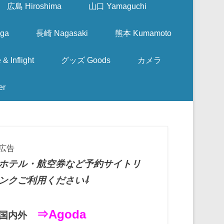
広島 Hiroshima
山口 Yamaguchi
ga
長崎 Nagasaki
熊本 Kumamoto
nflight
グッズ Goods
カメラ
er
広告
ホテル・航空券など予約サイトリ
ンクご利用ください⇩
⇒Agoda
国内外