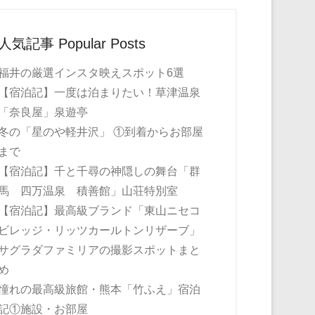
人気記事 Popular Posts
福井の厳選インスタ映えスポット6選
【宿泊記】一度は泊まりたい！草津温泉
「奈良屋」泉遊亭
冬の「星のや軽井沢」 ①到着からお部屋
まで
【宿泊記】千と千尋の神隠しの舞台「群
馬 四万温泉 積善館」山荘特別室
【宿泊記】最高級ブランド「東山ニセコ
ビレッジ・リッツカールトンリザーブ」
サグラダファミリアの撮影スポットまと
め
憧れの最高級旅館・熊本「竹ふえ」宿泊
記①施設・お部屋