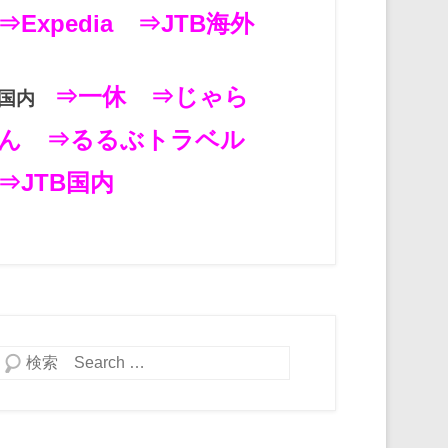
⇒Expedia
⇒JTB海外
⇒一休
⇒じゃら
国内
ん
⇒るるぶトラベル
⇒JTB国内
検索