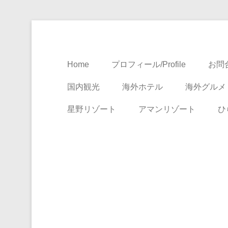
Travel, Life with A Little Luxury
大人のための絶景ア
Home
プロフィール/Profile
お問合
国内観光
海外ホテル
海外グルメ
星野リゾート
アマンリゾート
ひ