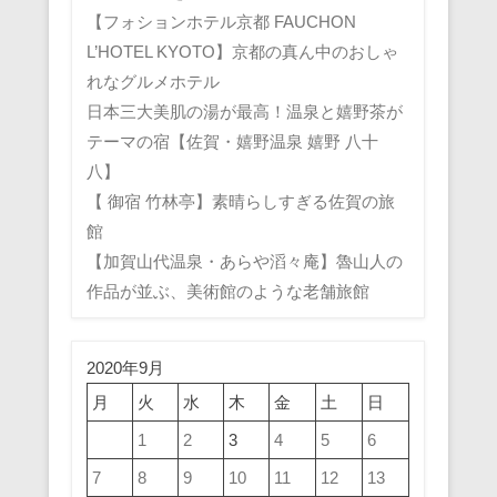
【フォションホテル京都 FAUCHON
L’HOTEL KYOTO】京都の真ん中のおしゃ
れなグルメホテル
日本三大美肌の湯が最高！温泉と嬉野茶が
テーマの宿【佐賀・嬉野温泉 嬉野 八十
八】
【 御宿 竹林亭】素晴らしすぎる佐賀の旅
館
【加賀山代温泉・あらや滔々庵】魯山人の
作品が並ぶ、美術館のような老舗旅館
2020年9月
月
火
水
木
金
土
日
1
2
3
4
5
6
7
8
9
10
11
12
13