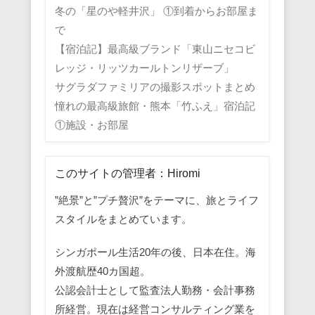
冬の「星のや軽井沢」 ①到着からお部屋ま
で
【宿泊記】最高級ブランド「東山ニセコビ
レッジ・リッツカールトンリザーブ」
サグラダファミリアの撮影スポットまとめ
憧れの最高級旅館・熊本「竹ふえ」宿泊記
①施設・お部屋
このサイトの管理者：Hiromi
”絶景”と”プチ贅沢”をテーマに、旅とライフ
スタイルをまとめています。
シンガポール生活20年の後、日本在住。海
外渡航歴40カ国超。
公認会計士として監査法人勤務・会計事務
所経営。現在は経営コンサルティング業を