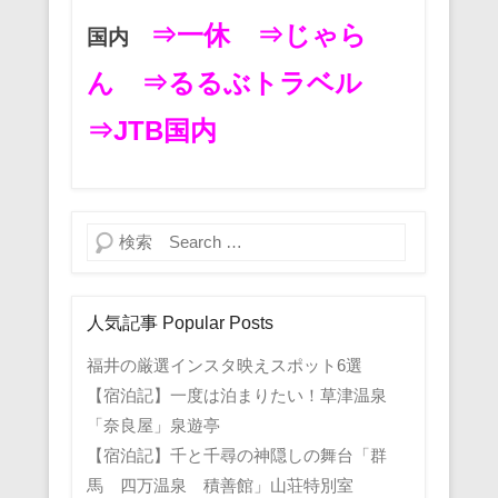
⇒一休
⇒じゃら
国内
ん
⇒るるぶトラベル
⇒JTB国内
検索
人気記事 Popular Posts
福井の厳選インスタ映えスポット6選
【宿泊記】一度は泊まりたい！草津温泉
「奈良屋」泉遊亭
【宿泊記】千と千尋の神隠しの舞台「群
馬 四万温泉 積善館」山荘特別室