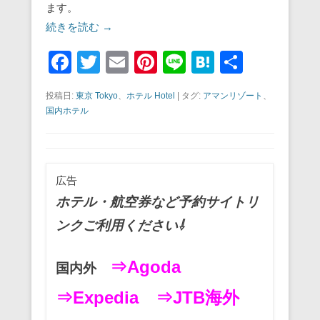
ます。
続きを読む →
F
T
E
Pi
Li
H
共
a
wi
m
nt
n
at
有
投稿日:
東京 Tokyo
、
ホテル Hotel
|
タグ:
アマンリゾート
、
c
tt
ail
er
e
e
国内ホテル
e
er
e
n
b
st
a
o
広告
o
ホテル・航空券など予約サイトリ
k
ンクご利用ください⇩
⇒Agoda
国内外
⇒Expedia
⇒JTB海外