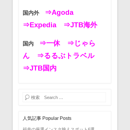
⇒Agoda
国内外
⇒Expedia
⇒JTB海外
⇒一休
⇒じゃら
国内
ん
⇒るるぶトラベル
⇒JTB国内
検索
人気記事 Popular Posts
福井の厳選インスタ映えスポット6選