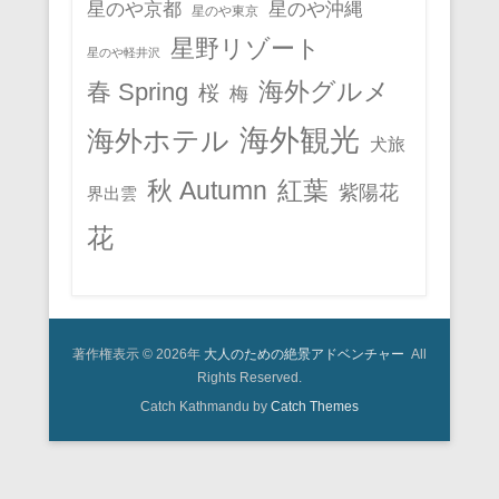
星のや京都
星のや沖縄
星のや東京
星野リゾート
星のや軽井沢
春 Spring
海外グルメ
桜
梅
海外観光
海外ホテル
犬旅
秋 Autumn
紅葉
紫陽花
界出雲
花
著作権表示 © 2026年
大人のための絶景アドベンチャー
All
Rights Reserved.
Catch Kathmandu by
Catch Themes