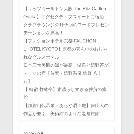
【リッツカールトン大阪 The Ritz-Carlton
Osaka】エグゼクティブスイートに宿泊、
クラブラウンジの1日5回のフードプレゼン
テーションを満喫！
【フォションホテル京都 FAUCHON
L’HOTEL KYOTO】京都の真ん中のおしゃ
れなグルメホテル
日本三大美肌の湯が最高！温泉と嬉野茶が
テーマの宿【佐賀・嬉野温泉 嬉野 八十
八】
【 御宿 竹林亭】素晴らしすぎる佐賀の旅
館
【加賀山代温泉・あらや滔々庵】魯山人の
作品が並ぶ、美術館のような老舗旅館