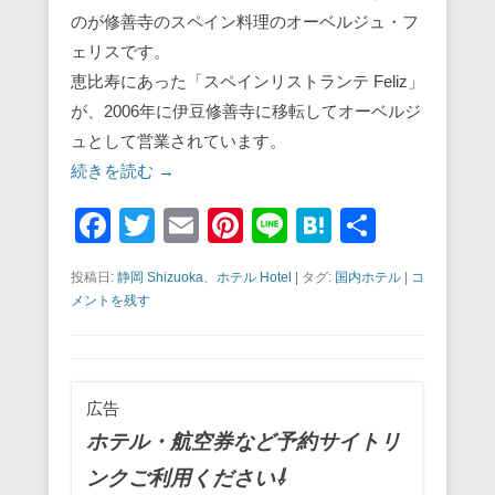
のが修善寺のスペイン料理のオーベルジュ・フ
ェリスです。
恵比寿にあった「スペインリストランテ Feliz」
が、2006年に伊豆修善寺に移転してオーベルジ
ュとして営業されています。
続きを読む →
F
T
E
Pi
Li
H
共
a
wi
m
nt
n
at
有
投稿日:
静岡 Shizuoka
、
ホテル Hotel
|
タグ:
国内ホテル
|
コ
c
tt
ail
er
e
e
メントを残す
e
er
e
n
b
st
a
o
広告
o
ホテル・航空券など予約サイトリ
k
ンクご利用ください⇩