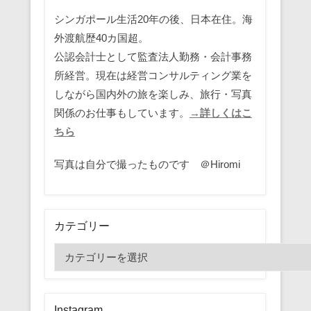
シンガポール生活20年の後、日本在住。海
外渡航歴40カ国超。
公認会計士として監査法人勤務・会計事務
所経営。現在は経営コンサルティング業を
しながら国内外の旅を楽しみ、旅行・写真
関係のお仕事もしています。
→詳しくはこ
ちら
写真は自分で撮ったものです ＠Hiromi
カテゴリー
カ
テ
ゴ
リ
Instagram