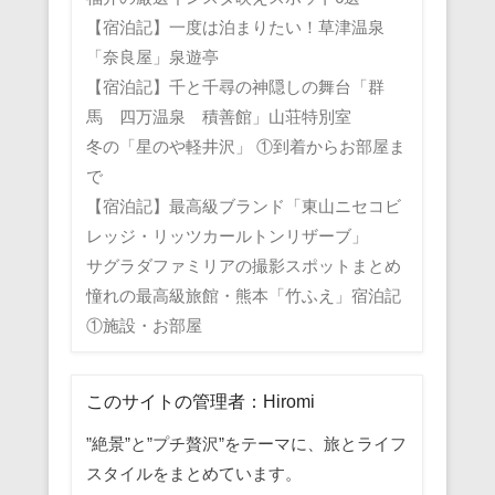
【宿泊記】一度は泊まりたい！草津温泉
「奈良屋」泉遊亭
【宿泊記】千と千尋の神隠しの舞台「群
馬 四万温泉 積善館」山荘特別室
冬の「星のや軽井沢」 ①到着からお部屋ま
で
【宿泊記】最高級ブランド「東山ニセコビ
レッジ・リッツカールトンリザーブ」
サグラダファミリアの撮影スポットまとめ
憧れの最高級旅館・熊本「竹ふえ」宿泊記
①施設・お部屋
このサイトの管理者：Hiromi
”絶景”と”プチ贅沢”をテーマに、旅とライフ
スタイルをまとめています。