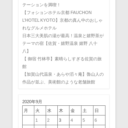
テーションを満喫！
【フォションホテル京都 FAUCHON
L’HOTEL KYOTO】京都の真ん中のおしゃ
れなグルメホテル
日本三大美肌の湯が最高！温泉と嬉野茶が
テーマの宿【佐賀・嬉野温泉 嬉野 八十
八】
【 御宿 竹林亭】素晴らしすぎる佐賀の旅
館
【加賀山代温泉・あらや滔々庵】魯山人の
作品が並ぶ、美術館のような老舗旅館
2020年9月
月
火
水
木
金
土
日
1
2
3
4
5
6