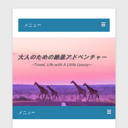
Travel, Life with A Little Luxury
大人のための絶景アドベンチャー
メニュー
メニュー