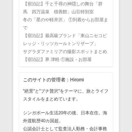
【宿泊記】千と千尋の神隠しの舞台「群
馬 四万温泉 積善館」山荘特別室
冬の「星のや軽井沢」 ①到着からお部屋ま
で
【宿泊記】最高級ブランド「東山ニセコビ
レッジ・リッツカールトンリザーブ」
サグラダファミリアの撮影スポットまとめ
【宿泊記】界 津軽 ①施設・お部屋
このサイトの管理者：Hiromi
”絶景”と”プチ贅沢”をテーマに、旅とライフ
スタイルをまとめています。
シンガポール生活20年の後、日本在住。海
外渡航歴40カ国超。
公認会計士として監査法人勤務・会計事務