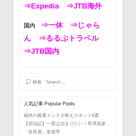
⇒Expedia
⇒JTB海外
⇒一休
⇒じゃら
国内
ん
⇒るるぶトラベル
⇒JTB国内
検索
人気記事 Popular Posts
福井の厳選インスタ映えスポット6選
【宿泊記】一度は泊まりたい！草津温泉
「奈良屋」泉遊亭