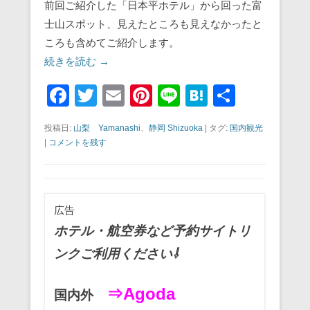
前回ご紹介した「日本平ホテル」から回った富
士山スポット、見えたところも見えなかったと
ころも含めてご紹介します。
続きを読む →
F
T
E
Pi
Li
H
共
a
wi
m
nt
n
at
有
投稿日:
山梨 Yamanashi
、
静岡 Shizuoka
|
タグ:
国内観光
c
tt
ail
er
e
e
|
コメントを残す
e
er
e
n
b
st
a
o
広告
o
ホテル・航空券など予約サイトリ
k
ンクご利用ください⇩
⇒Agoda
国内外