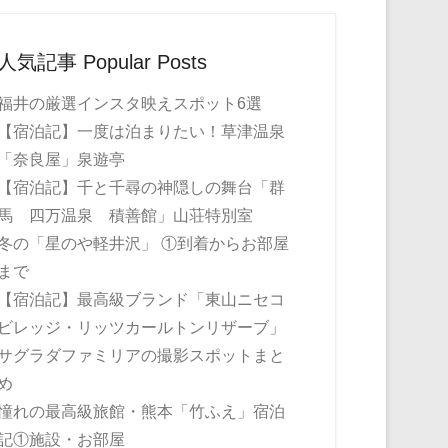
人気記事 Popular Posts
福井の厳選インスタ映えスポット6選
【宿泊記】一度は泊まりたい！草津温泉
「奈良屋」泉遊亭
【宿泊記】千と千尋の神隠しの舞台「群
馬 四万温泉 積善館」山荘特別室
冬の「星のや軽井沢」 ①到着からお部屋
まで
【宿泊記】最高級ブランド「東山ニセコ
ビレッジ・リッツカールトンリザーブ」
サグラダファミリアの撮影スポットまと
め
憧れの最高級旅館・熊本「竹ふえ」宿泊
記①施設・お部屋