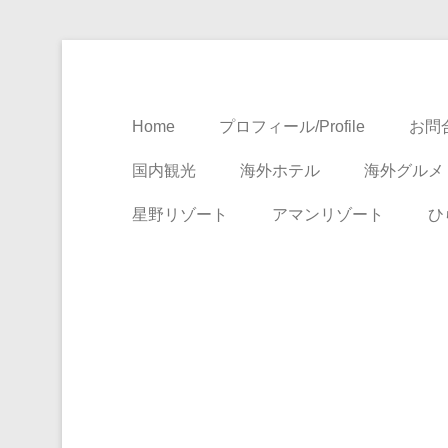
Travel, Life with A Little Luxury
大人のための絶景ア
Home
プロフィール/Profile
お問合
国内観光
海外ホテル
海外グルメ
星野リゾート
アマンリゾート
ひ