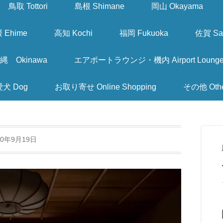
鳥取 Tottori
島根 Shimane
岡山 Okayama
 Ehime
高知 Kochi
福岡 Fukuoka
佐賀 Sa
縄 Okinawa
エアポートラウンジ・機内 Airport Lounge & I
愛犬 Dog
お取り寄せ Online Shopping
その他 Oth
20年9月19日