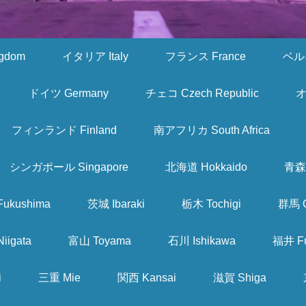
gdom
イタリア Italy
フランス France
ベルギ
ドイツ Germany
チェコ Czech Republic
オ
フィンランド Finland
南アフリカ South Africa
シンガポール Singapore
北海道 Hokkaido
青森 
ukushima
茨城 Ibaraki
栃木 Tochigi
群馬 
iigata
富山 Toyama
石川 Ishikawa
福井 Fu
i
三重 Mie
関西 Kansai
滋賀 Shiga