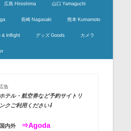
広島 Hiroshima
山口 Yamaguchi
ga
長崎 Nagasaki
熊本 Kumamoto
nflight
グッズ Goods
カメラ
er
広告
ホテル・航空券など予約サイトリ
ンクご利用ください⇩
⇒Agoda
国内外