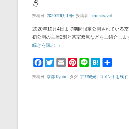
き
投稿日:
2020年9月19日
投稿者:
hiromitravel
2020年10月4日まで期間限定公開されてい
初公開の主屋2階と茶室双庵などをご紹介しま
続きを読む →
F
T
E
Pi
Li
H
共
a
wi
m
nt
n
at
有
投稿日:
京都 Kyoto
|
タグ:
京都観光
|
コメントを残す
c
tt
ail
er
e
e
e
er
e
n
b
st
a
o
o
k