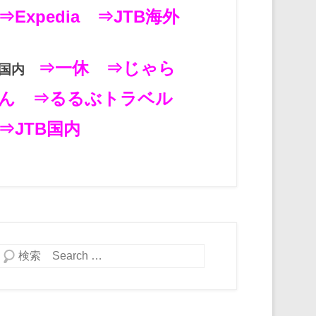
⇒Expedia
⇒JTB海外
⇒一休
⇒じゃら
国内
ん
⇒るるぶトラベル
⇒JTB国内
検索