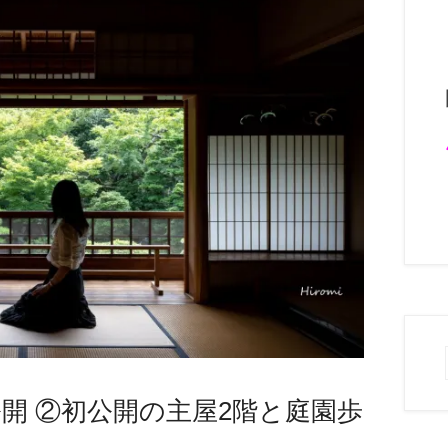
開 ②初公開の主屋2階と庭園歩