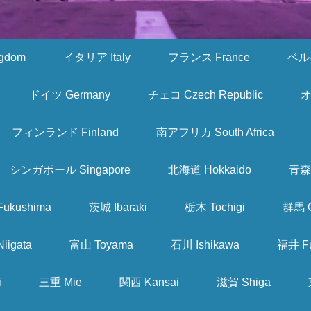
gdom
イタリア Italy
フランス France
ベルギ
ドイツ Germany
チェコ Czech Republic
オ
フィンランド Finland
南アフリカ South Africa
シンガポール Singapore
北海道 Hokkaido
青森 
ukushima
茨城 Ibaraki
栃木 Tochigi
群馬 
iigata
富山 Toyama
石川 Ishikawa
福井 Fu
i
三重 Mie
関西 Kansai
滋賀 Shiga