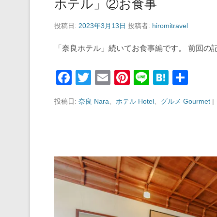
ホテル」②お食事
投稿日:
2023年3月13日
投稿者:
hiromitravel
「奈良ホテル」続いてお食事編です。 前回の記
F
T
E
Pi
Li
H
共
a
wi
m
nt
n
at
有
投稿日:
奈良 Nara
、
ホテル Hotel
、
グルメ Gourmet
|
c
tt
ail
er
e
e
e
er
e
n
b
st
a
o
o
k