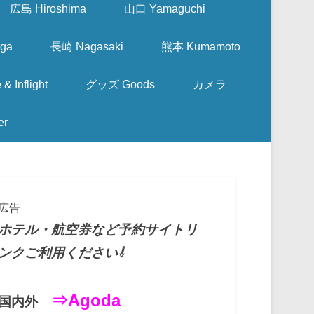
広島 Hiroshima
山口 Yamaguchi
ga
長崎 Nagasaki
熊本 Kumamoto
nflight
グッズ Goods
カメラ
er
広告
ホテル・航空券など予約サイトリ
ンクご利用ください⇩
⇒Agoda
国内外