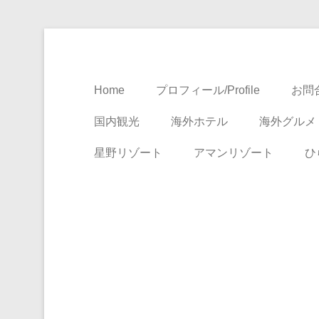
Travel, Life with A Little Luxury
大人のための絶景ア
Home
プロフィール/Profile
お問合
国内観光
海外ホテル
海外グルメ
星野リゾート
アマンリゾート
ひ