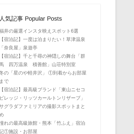
人気記事 Popular Posts
福井の厳選インスタ映えスポット6選
【宿泊記】一度は泊まりたい！草津温泉
「奈良屋」泉遊亭
【宿泊記】千と千尋の神隠しの舞台「群
馬 四万温泉 積善館」山荘特別室
冬の「星のや軽井沢」 ①到着からお部屋
まで
【宿泊記】最高級ブランド「東山ニセコ
ビレッジ・リッツカールトンリザーブ」
サグラダファミリアの撮影スポットまと
め
憧れの最高級旅館・熊本「竹ふえ」宿泊
記①施設・お部屋