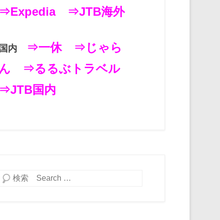
⇒Expedia
⇒JTB海外
⇒一休
⇒じゃら
国内
ん
⇒るるぶトラベル
⇒JTB国内
検索