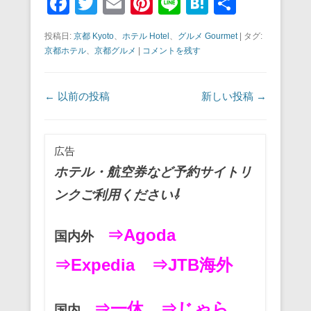
F
T
E
Pi
Li
H
共
a
wi
m
nt
n
at
有
投稿日:
京都 Kyoto
、
ホテル Hotel
、
グルメ Gourmet
|
タグ:
c
tt
ail
er
e
e
京都ホテル
、
京都グルメ
|
コメントを残す
e
er
e
n
b
st
a
投稿ナビゲーション
←
以前の投稿
新しい投稿
→
o
o
広告
k
ホテル・航空券など予約サイトリ
ンクご利用ください⇩
⇒Agoda
国内外
⇒Expedia
⇒JTB海外
⇒一休
⇒じゃら
国内