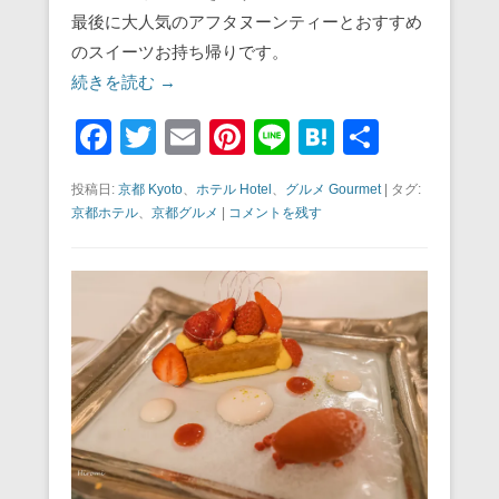
最後に大人気のアフタヌーンティーとおすすめ
のスイーツお持ち帰りです。
続きを読む →
F
T
E
Pi
Li
H
共
a
wi
m
nt
n
at
有
投稿日:
京都 Kyoto
、
ホテル Hotel
、
グルメ Gourmet
|
タグ:
c
tt
ail
er
e
e
京都ホテル
、
京都グルメ
|
コメントを残す
e
er
e
n
b
st
a
o
o
k