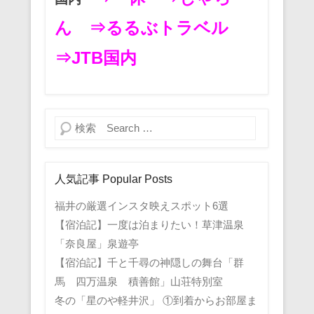
ん
⇒るるぶトラベル
⇒JTB国内
検索
人気記事 Popular Posts
福井の厳選インスタ映えスポット6選
【宿泊記】一度は泊まりたい！草津温泉
「奈良屋」泉遊亭
【宿泊記】千と千尋の神隠しの舞台「群
馬 四万温泉 積善館」山荘特別室
冬の「星のや軽井沢」 ①到着からお部屋ま