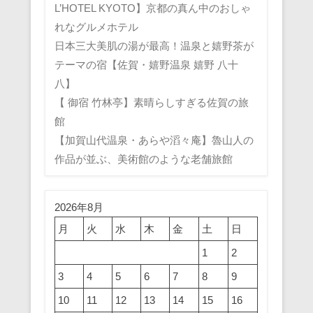
L’HOTEL KYOTO】京都の真ん中のおしゃ
れなグルメホテル
日本三大美肌の湯が最高！温泉と嬉野茶が
テーマの宿【佐賀・嬉野温泉 嬉野 八十
八】
【 御宿 竹林亭】素晴らしすぎる佐賀の旅
館
【加賀山代温泉・あらや滔々庵】魯山人の
作品が並ぶ、美術館のような老舗旅館
2026年8月
月
火
水
木
金
土
日
1
2
3
4
5
6
7
8
9
10
11
12
13
14
15
16