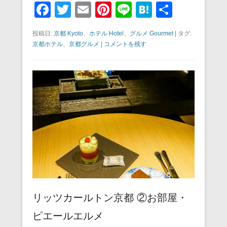
F
T
E
Pi
Li
H
共
a
wi
m
nt
n
at
有
投稿日:
京都 Kyoto
、
ホテル Hotel
、
グルメ Gourmet
|
タグ:
c
tt
ail
er
e
e
京都ホテル
、
京都グルメ
|
コメントを残す
e
er
e
n
b
st
a
o
o
k
リッツカールトン京都 ②お部屋・
ピエールエルメ