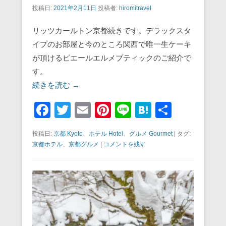
投稿日:
2021年2月11日
投稿者:
hiromitravel
リッツカールトン京都続きです。デラックスタ
イプのお部屋と今のところ関西で唯一生ケーキ
が頂けるピエールエルメブティックのご紹介で
す。
続きを読む →
F
T
E
Pi
Li
H
共
a
wi
m
nt
n
at
有
投稿日:
京都 Kyoto
、
ホテル Hotel
、
グルメ Gourmet
|
タグ:
c
tt
ail
er
e
e
京都ホテル
、
京都グルメ
|
コメントを残す
e
er
e
n
b
st
a
o
o
k