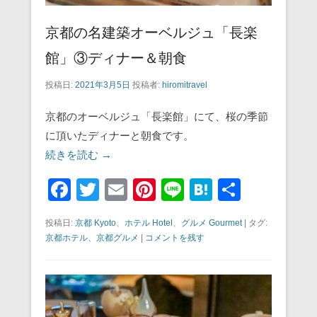
京都の名建築オーベルジュ「長楽
館」③ディナー＆朝食
投稿日:
2021年3月5日
投稿者:
hiromitravel
京都のオーベルジュ「長楽館」にて、桜の季節
に頂いたディナーと朝食です。
続きを読む →
F
T
E
Pi
Li
H
共
a
wi
m
nt
n
at
有
投稿日:
京都 Kyoto
、
ホテル Hotel
、
グルメ Gourmet
|
タグ:
c
tt
ail
er
e
e
京都ホテル
、
京都グルメ
|
コメントを残す
e
er
e
n
b
st
a
o