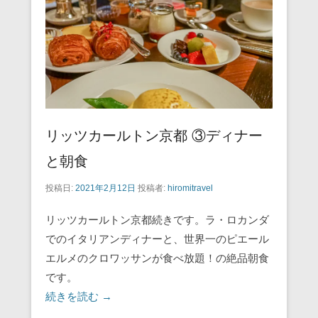
o
k
リッツカールトン京都 ③ディナー
と朝食
投稿日:
2021年2月12日
投稿者:
hiromitravel
リッツカールトン京都続きです。ラ・ロカンダ
でのイタリアンディナーと、世界一のピエール
エルメのクロワッサンが食べ放題！の絶品朝食
です。
続きを読む →