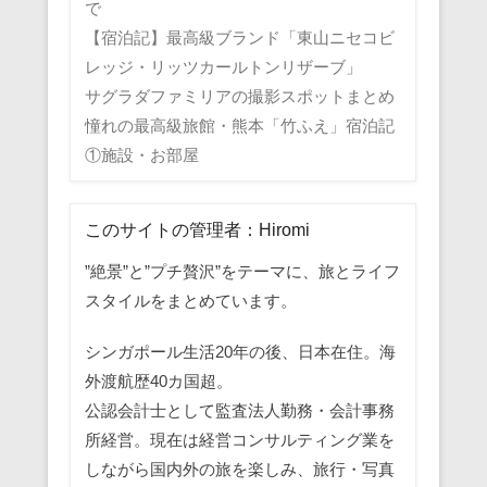
で
【宿泊記】最高級ブランド「東山ニセコビ
レッジ・リッツカールトンリザーブ」
サグラダファミリアの撮影スポットまとめ
憧れの最高級旅館・熊本「竹ふえ」宿泊記
①施設・お部屋
このサイトの管理者：Hiromi
”絶景”と”プチ贅沢”をテーマに、旅とライフ
スタイルをまとめています。
シンガポール生活20年の後、日本在住。海
外渡航歴40カ国超。
公認会計士として監査法人勤務・会計事務
所経営。現在は経営コンサルティング業を
しながら国内外の旅を楽しみ、旅行・写真