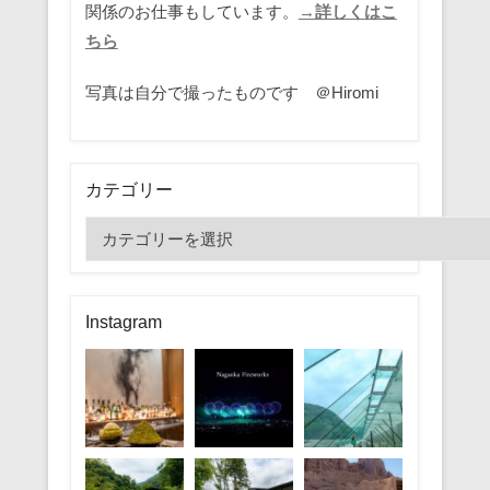
関係のお仕事もしています。
→詳しくはこ
ちら
写真は自分で撮ったものです ＠Hiromi
カテゴリー
カ
テ
ゴ
リ
Instagram
ー