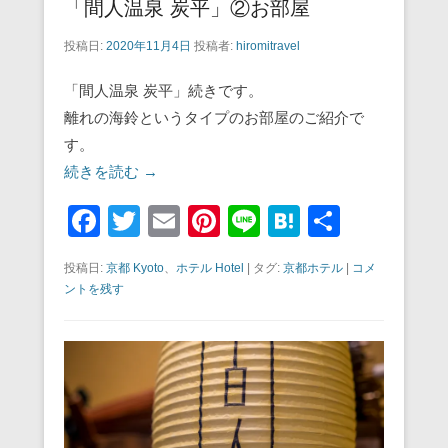
「間人温泉 炭平」②お部屋
投稿日:
2020年11月4日
投稿者:
hiromitravel
「間人温泉 炭平」続きです。
離れの海鈴というタイプのお部屋のご紹介で
す。
続きを読む →
F
T
E
Pi
Li
H
共
a
wi
m
nt
n
at
有
投稿日:
京都 Kyoto
、
ホテル Hotel
|
タグ:
京都ホテル
|
コメ
c
tt
ail
er
e
e
ントを残す
e
er
e
n
b
st
a
o
o
k