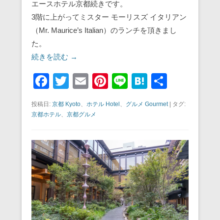
エースホテル京都続きです。
3階に上がってミスター モーリスズ イタリアン
（Mr. Maurice’s Italian）のランチを頂きまし
た。
続きを読む →
F
T
E
Pi
Li
H
共
a
wi
m
nt
n
at
有
投稿日:
京都 Kyoto
、
ホテル Hotel
、
グルメ Gourmet
|
タグ:
c
tt
ail
er
e
e
京都ホテル
、
京都グルメ
e
er
e
n
b
st
a
o
o
k