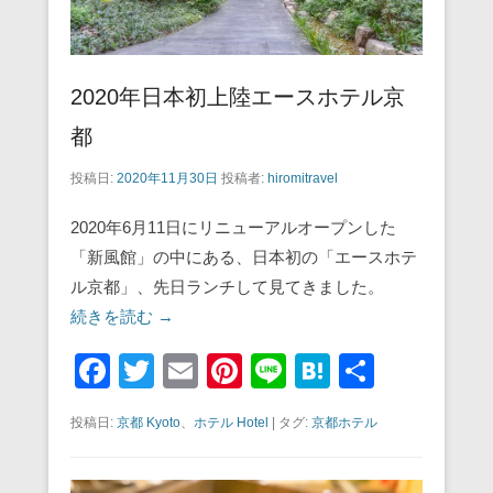
2020年日本初上陸エースホテル京
都
投稿日:
2020年11月30日
投稿者:
hiromitravel
2020年6月11日にリニューアルオープンした
「新風館」の中にある、日本初の「エースホテ
ル京都」、先日ランチして見てきました。
続きを読む →
F
T
E
Pi
Li
H
共
a
wi
m
nt
n
at
有
投稿日:
京都 Kyoto
、
ホテル Hotel
|
タグ:
京都ホテル
c
tt
ail
er
e
e
e
er
e
n