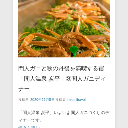
b
st
a
o
o
k
間人ガニと秋の丹後を満喫する宿
「間人温泉 炭平」③間人ガニディ
ナー
投稿日:
2020年11月5日
投稿者:
hiromitravel
「間人温泉 炭平」いよいよ間人ガニづくしのデ
ィナーです。
続きを読む →