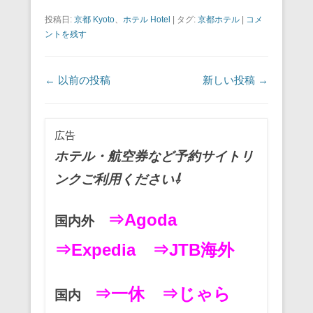
a
wi
m
nt
n
at
有
投稿日:
京都 Kyoto
、
ホテル Hotel
|
タグ:
京都ホテル
|
コメ
c
tt
ail
er
e
e
ントを残す
e
er
e
n
b
st
a
投稿ナビゲーション
←
以前の投稿
新しい投稿
→
o
o
広告
k
ホテル・航空券など予約サイトリ
ンクご利用ください⇩
⇒Agoda
国内外
⇒Expedia
⇒JTB海外
⇒一休
⇒じゃら
国内