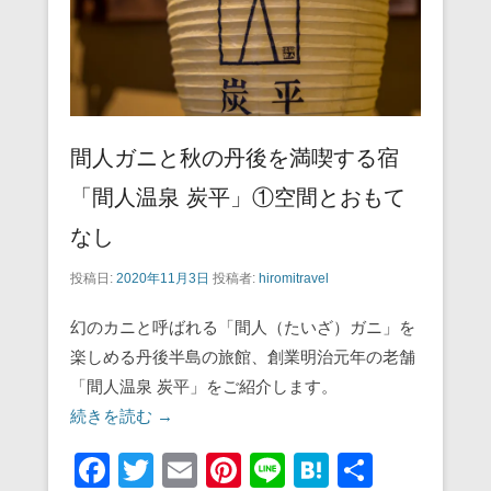
間人ガニと秋の丹後を満喫する宿
「間人温泉 炭平」①空間とおもて
なし
投稿日:
2020年11月3日
投稿者:
hiromitravel
幻のカニと呼ばれる「間人（たいざ）ガニ」を
楽しめる丹後半島の旅館、創業明治元年の老舗
「間人温泉 炭平」をご紹介します。
続きを読む →
F
T
E
Pi
Li
H
共