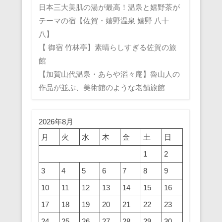
日本三大美肌の湯が最高！温泉と嬉野茶が
テーマの宿【佐賀・嬉野温泉 嬉野 八十
八】
【 御宿 竹林亭】素晴らしすぎる佐賀の旅
館
【加賀山代温泉・あらや滔々庵】魯山人の
作品が並ぶ、美術館のような老舗旅館
2026年8月
月
火
水
木
金
土
日
1
2
3
4
5
6
7
8
9
10
11
12
13
14
15
16
17
18
19
20
21
22
23
24
25
26
27
28
29
30