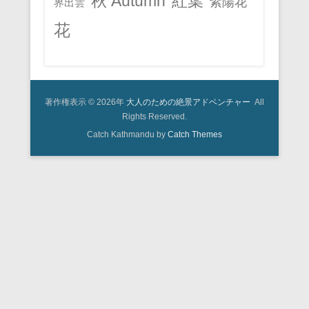
秋 Autumn
紅葉
紫陽花
界出雲
花
著作権表示 © 2026年
大人のための絶景アドベンチャー
All
Rights Reserved.
Catch Kathmandu by
Catch Themes