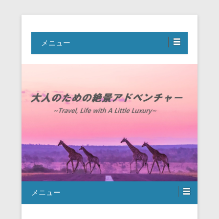
Travel, Life with A Little Luxury
大人のための絶景アドベンチャー
メニュー
メニュー