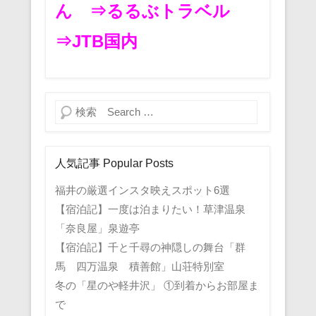
ん
⇒るるぶトラベル
⇒JTB国内
検索
人気記事 Popular Posts
福井の厳選インスタ映えスポット6選
【宿泊記】一度は泊まりたい！草津温泉
「奈良屋」泉遊亭
【宿泊記】千と千尋の神隠しの舞台「群
馬 四万温泉 積善館」山荘特別室
冬の「星のや軽井沢」 ①到着からお部屋ま
で