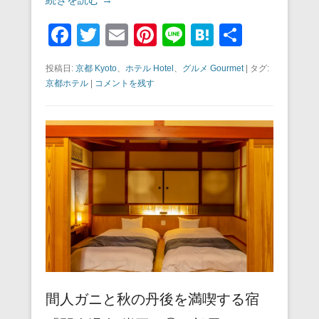
F
T
E
Pi
Li
H
共
a
wi
m
nt
n
at
有
投稿日:
京都 Kyoto
、
ホテル Hotel
、
グルメ Gourmet
|
タグ:
c
tt
ail
er
e
e
京都ホテル
|
コメントを残す
e
er
e
n
b
st
a
o
o
k
間人ガニと秋の丹後を満喫する宿