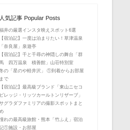
人気記事 Popular Posts
福井の厳選インスタ映えスポット6選
【宿泊記】一度は泊まりたい！草津温泉
「奈良屋」泉遊亭
【宿泊記】千と千尋の神隠しの舞台「群
馬 四万温泉 積善館」山荘特別室
冬の「星のや軽井沢」 ①到着からお部屋
まで
【宿泊記】最高級ブランド「東山ニセコ
ビレッジ・リッツカールトンリザーブ」
サグラダファミリアの撮影スポットまと
め
憧れの最高級旅館・熊本「竹ふえ」宿泊
記①施設・お部屋