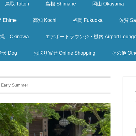
鳥取 Tottori
島根 Shimane
岡山 Okayama
 Ehime
高知 Kochi
福岡 Fukuoka
佐賀 Sa
縄 Okinawa
エアポートラウンジ・機内 Airport Lounge & I
愛犬 Dog
お取り寄せ Online Shopping
その他 Oth
Early Summer