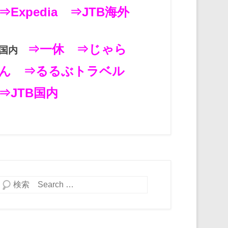
⇒Expedia
⇒JTB海外
⇒一休
⇒じゃら
国内
ん
⇒るるぶトラベル
⇒JTB国内
検索