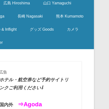
広島 Hiroshima
山口 Yamaguchi
ga
長崎 Nagasaki
熊本 Kumamoto
nflight
グッズ Goods
カメラ
er
広告
ホテル・航空券など予約サイトリ
ンクご利用ください⇩
⇒Agoda
国内外