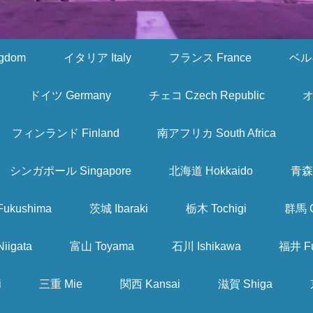
gdom
イタリア Italy
フランス France
ベルギ
ドイツ Germany
チェコ Czech Republic
オ
フィンランド Finland
南アフリカ South Africa
シンガポール Singapore
北海道 Hokkaido
青森 
ukushima
茨城 Ibaraki
栃木 Tochigi
群馬 
iigata
富山 Toyama
石川 Ishikawa
福井 Fu
i
三重 Mie
関西 Kansai
滋賀 Shiga