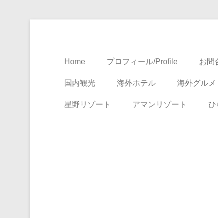
Travel, Life with A Little Luxury
大人のための絶景ア
Home
プロフィール/Profile
お問合
国内観光
海外ホテル
海外グルメ
星野リゾート
アマンリゾート
ひ