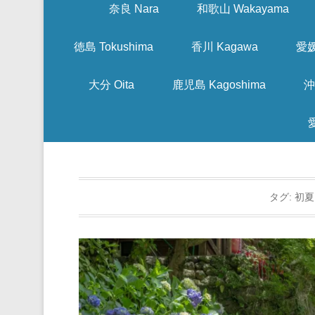
奈良 Nara
和歌山 Wakayama
徳島 Tokushima
香川 Kagawa
愛媛
大分 Oita
鹿児島 Kagoshima
沖
タグ:
初夏 