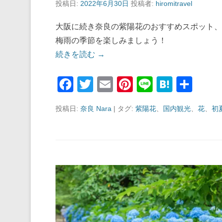
投稿日:
2022年6月30日
投稿者:
hiromitravel
大阪に続き奈良の紫陽花のおすすめスポット、
梅雨の季節を楽しみましょう！
続きを読む →
F
T
E
Pi
Li
H
共
a
wi
m
nt
n
at
有
投稿日:
奈良 Nara
|
タグ:
紫陽花
、
国内観光
、
花
、
初夏
c
tt
ail
er
e
e
e
er
e
n
b
st
a
o
o
k