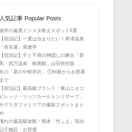
人気記事 Popular Posts
福井の厳選インスタ映えスポット6選
【宿泊記】一度は泊まりたい！草津温泉
「奈良屋」泉遊亭
【宿泊記】千と千尋の神隠しの舞台「群
馬 四万温泉 積善館」山荘特別室
冬の「星のや軽井沢」 ①到着からお部屋
まで
【宿泊記】最高級ブランド「東山ニセコ
ビレッジ・リッツカールトンリザーブ」
サグラダファミリアの撮影スポットまと
め
憧れの最高級旅館・熊本「竹ふえ」宿泊
記①施設・お部屋