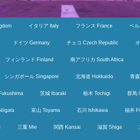
gdom
イタリア Italy
フランス France
ベルギ
ドイツ Germany
チェコ Czech Republic
オ
フィンランド Finland
南アフリカ South Africa
シンガポール Singapore
北海道 Hokkaido
青森 
ukushima
茨城 Ibaraki
栃木 Tochigi
群馬 
iigata
富山 Toyama
石川 Ishikawa
福井 Fu
i
三重 Mie
関西 Kansai
滋賀 Shiga