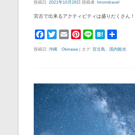
投稿日:
2021年10月28日
投稿者:
hiromitravel
宮古で出来るアクティビティは盛りだくさん！
F
T
E
Pi
Li
H
共
a
wi
m
nt
n
at
有
投稿日:
沖縄 Okinawa
|
タグ:
宮古島
、
国内観光
c
tt
ail
er
e
e
e
er
e
n
b
st
a
o
o
k