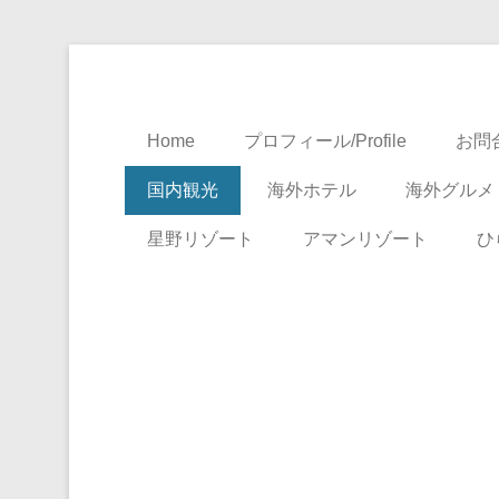
Travel, Life with A Little Luxury
大人のための絶景ア
Home
プロフィール/Profile
お問合
国内観光
海外ホテル
海外グルメ
星野リゾート
アマンリゾート
ひ