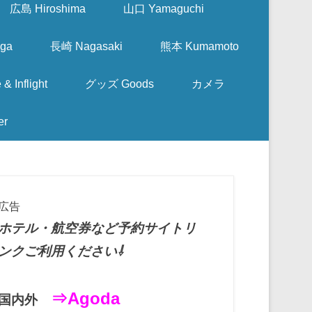
広島 Hiroshima
山口 Yamaguchi
ga
長崎 Nagasaki
熊本 Kumamoto
nflight
グッズ Goods
カメラ
er
広告
ホテル・航空券など予約サイトリ
ンクご利用ください⇩
⇒Agoda
国内外