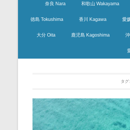
奈良 Nara
和歌山 Wakayama
徳島 Tokushima
香川 Kagawa
愛媛
大分 Oita
鹿児島 Kagoshima
沖
タグ