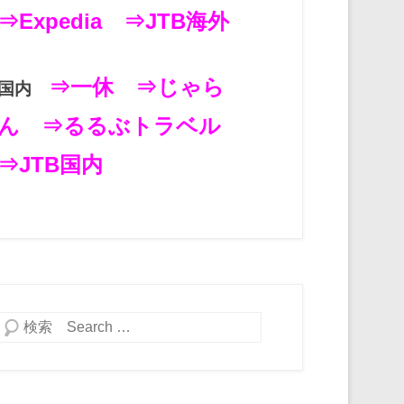
⇒Expedia
⇒JTB海外
⇒一休
⇒じゃら
国内
ん
⇒るるぶトラベル
⇒JTB国内
検索