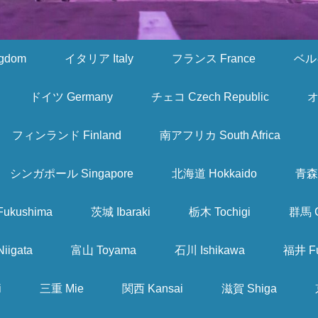
gdom
イタリア Italy
フランス France
ベルギ
ドイツ Germany
チェコ Czech Republic
オ
フィンランド Finland
南アフリカ South Africa
シンガポール Singapore
北海道 Hokkaido
青森 
ukushima
茨城 Ibaraki
栃木 Tochigi
群馬 
iigata
富山 Toyama
石川 Ishikawa
福井 Fu
i
三重 Mie
関西 Kansai
滋賀 Shiga