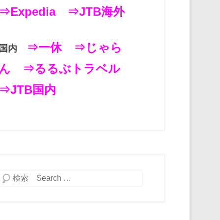
⇒Expedia
⇒JTB海外
⇒一休
⇒じゃら
国内
ん
⇒るるぶトラベル
⇒JTB国内
検索