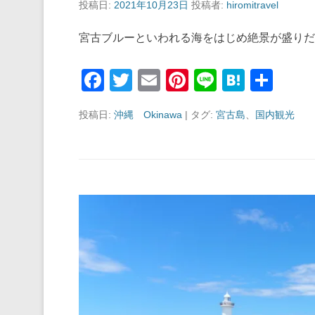
投稿日:
2021年10月23日
投稿者:
hiromitravel
宮古ブルーといわれる海をはじめ絶景が盛り
F
T
E
Pi
Li
H
共
a
wi
m
nt
n
at
有
投稿日:
沖縄 Okinawa
|
タグ:
宮古島
、
国内観光
c
tt
ail
er
e
e
e
er
e
n
b
st
a
o
o
k