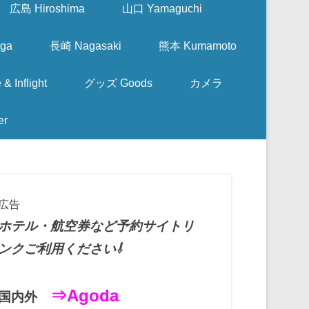
広島 Hiroshima
山口 Yamaguchi
ga
長崎 Nagasaki
熊本 Kumamoto
nflight
グッズ Goods
カメラ
er
広告
ホテル・航空券など予約サイトリ
ンクご利用ください⇩
⇒Agoda
国内外