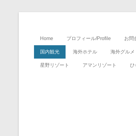
Travel, Life with A Little Luxury
大人のための絶景ア
Home
プロフィール/Profile
お問合
国内観光
海外ホテル
海外グルメ
星野リゾート
アマンリゾート
ひ