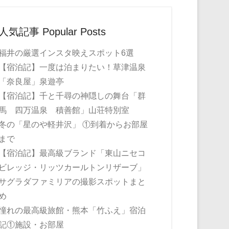
人気記事 Popular Posts
福井の厳選インスタ映えスポット6選
【宿泊記】一度は泊まりたい！草津温泉
「奈良屋」泉遊亭
【宿泊記】千と千尋の神隠しの舞台「群
馬 四万温泉 積善館」山荘特別室
冬の「星のや軽井沢」 ①到着からお部屋
まで
【宿泊記】最高級ブランド「東山ニセコ
ビレッジ・リッツカールトンリザーブ」
サグラダファミリアの撮影スポットまと
め
憧れの最高級旅館・熊本「竹ふえ」宿泊
記①施設・お部屋