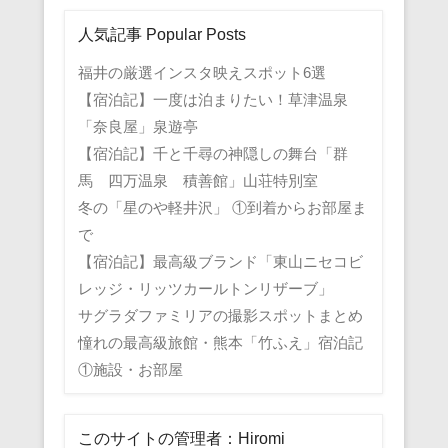
人気記事 Popular Posts
福井の厳選インスタ映えスポット6選
【宿泊記】一度は泊まりたい！草津温泉
「奈良屋」泉遊亭
【宿泊記】千と千尋の神隠しの舞台「群
馬 四万温泉 積善館」山荘特別室
冬の「星のや軽井沢」 ①到着からお部屋ま
で
【宿泊記】最高級ブランド「東山ニセコビ
レッジ・リッツカールトンリザーブ」
サグラダファミリアの撮影スポットまとめ
憧れの最高級旅館・熊本「竹ふえ」宿泊記
①施設・お部屋
このサイトの管理者：Hiromi