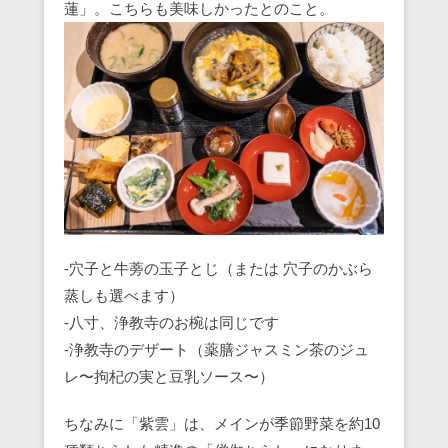
蓮」。こちらも美味しかったとのこと。
-穴子と牛蒡の玉子とじ（または 穴子のかぶら
蒸しも選べます）
-八寸、浄教寺のお椀は同じです
-浄教寺のデザート（薬膳ジャスミン茶のジュ
レ〜拘杞の実と豆乳ソース〜）
ちなみに「紫雲」は、メインが季節野菜を約10