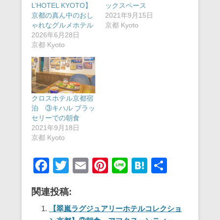
L’HOTEL KYOTO】
ックスペース
京都の真ん中のおし
2021年9月15日
ゃれなグルメホテル
京都 Kyoto
2026年6月28日
京都 Kyoto
クロスホテル京都宿
泊 ③キハル ブラッ
セリーでの朝食
2021年9月18日
京都 Kyoto
F
T
E
Pi
Li
H
共
a
wi
m
nt
n
at
有
関連投稿:
c
tt
ail
er
e
e
e
er
e
n
【翠嵐ラグジュアリーホテルコレクショ