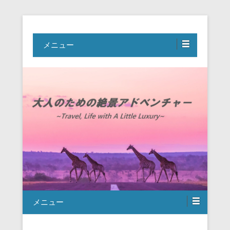
Travel, Life with A Little Luxury
大人のための絶景アドベンチャー
メニュー
メニュー