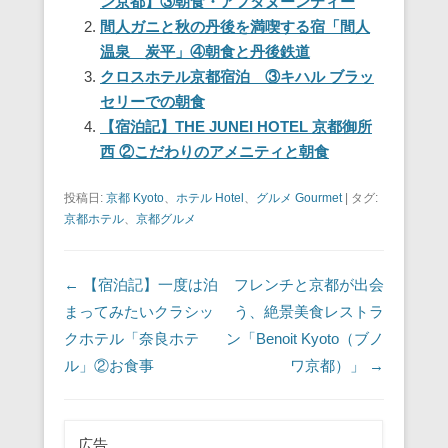
ン京都】③朝食・アフタヌーンティー
b
st
a
間人ガニと秋の丹後を満喫する宿「間人
o
温泉 炭平」④朝食と丹後鉄道
o
クロスホテル京都宿泊 ③キハル ブラッ
セリーでの朝食
k
【宿泊記】THE JUNEI HOTEL 京都御所
西 ②こだわりのアメニティと朝食
投稿日:
京都 Kyoto
、
ホテル Hotel
、
グルメ Gourmet
|
タグ:
京都ホテル
、
京都グルメ
投稿ナビゲーション
←
【宿泊記】一度は泊
フレンチと京都が出会
まってみたいクラシッ
う、絶景美食レストラ
クホテル「奈良ホテ
ン「Benoit Kyoto（ブノ
ル」②お食事
ワ京都）」
→
広告