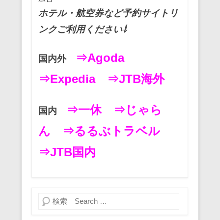
ホテル・航空券など予約サイトリ
ンクご利用ください⇩
⇒Agoda
国内外
⇒Expedia
⇒JTB海外
⇒一休
⇒じゃら
国内
ん
⇒るるぶトラベル
⇒JTB国内
検索