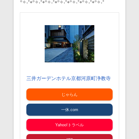
꙳✧˖°⌖꙳✧˖°⌖꙳✧˖°⌖꙳✧˖°⌖꙳✧˖°⌖꙳✧˖°⌖꙳✧˖°
三井ガーデンホテル京都河原町浄教寺
じゃらん
一休.com
Yahoo!トラベル