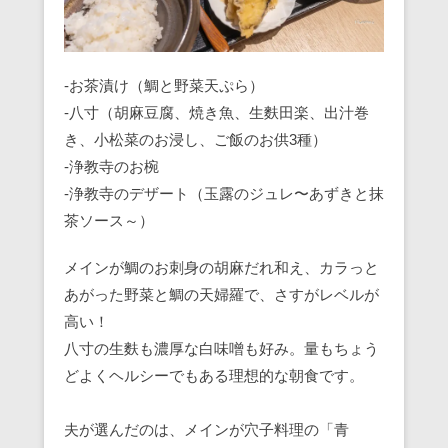
-お茶漬け（鯛と野菜天ぷら）
-八寸（胡麻豆腐、焼き魚、生麩田楽、出汁巻
き、小松菜のお浸し、ご飯のお供3種）
-浄教寺のお椀
-浄教寺のデザート（玉露のジュレ〜あずきと抹
茶ソース～）
メインが鯛のお刺身の胡麻だれ和え、カラっと
あがった野菜と鯛の天婦羅で、さすがレベルが
高い！
八寸の生麩も濃厚な白味噌も好み。量もちょう
どよくヘルシーでもある理想的な朝食です。
夫が選んだのは、メインが穴子料理の「青