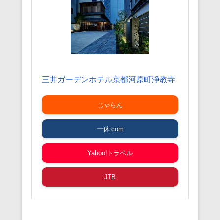
三井ガーデンホテル京都河原町浄教寺
じゃらん
一休.com
Yahoo!トラベル
JTB