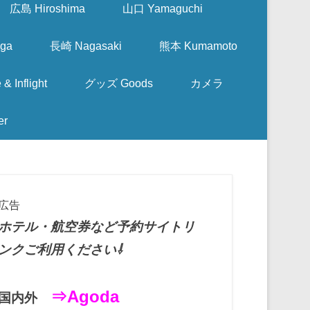
広島 Hiroshima
山口 Yamaguchi
ga
長崎 Nagasaki
熊本 Kumamoto
nflight
グッズ Goods
カメラ
er
広告
ホテル・航空券など予約サイトリ
ンクご利用ください⇩
⇒Agoda
国内外