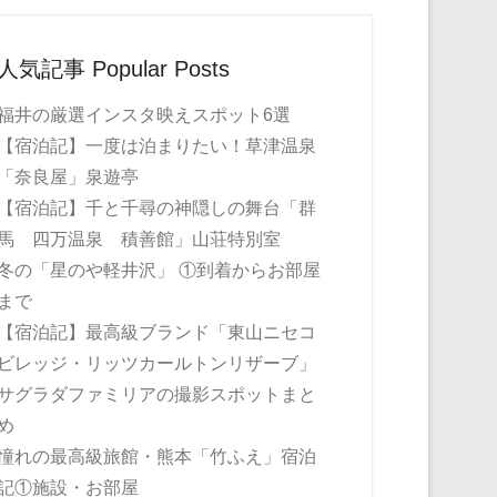
人気記事 Popular Posts
福井の厳選インスタ映えスポット6選
【宿泊記】一度は泊まりたい！草津温泉
「奈良屋」泉遊亭
【宿泊記】千と千尋の神隠しの舞台「群
馬 四万温泉 積善館」山荘特別室
冬の「星のや軽井沢」 ①到着からお部屋
まで
【宿泊記】最高級ブランド「東山ニセコ
ビレッジ・リッツカールトンリザーブ」
サグラダファミリアの撮影スポットまと
め
憧れの最高級旅館・熊本「竹ふえ」宿泊
記①施設・お部屋