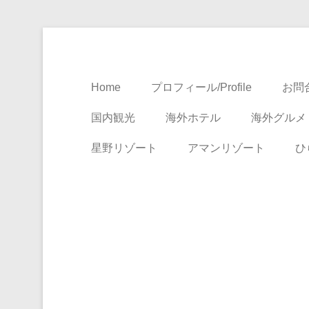
Travel, Life with A Little Luxury
大人のための絶景ア
Home
プロフィール/Profile
お問合
国内観光
海外ホテル
海外グルメ
星野リゾート
アマンリゾート
ひ