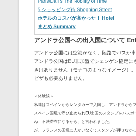
Paris/Dali’s The Nobility of Time
5.ショッピング街 Shopping Street
ホテルのコスパが高かった！ Hotel
まとめ Summary
アンドラ公国への出入国について Entry
アンドラ公国には空港がなく、陸路でバスか車
アンドラ公国はEU非加盟でシェンゲン協定に
きはありません（モナコのようなイメージ）。
ビザも必要ありません。
＜体験談＞
私達はスペインからレンタカーで入国し、アンドラから
スペイン国境で呼び止められEU出国のスタンプをパスポ
ね、不法滞在になるから」と言われました。
が、フランスの国境に人がいなくてスタンプが押せなか