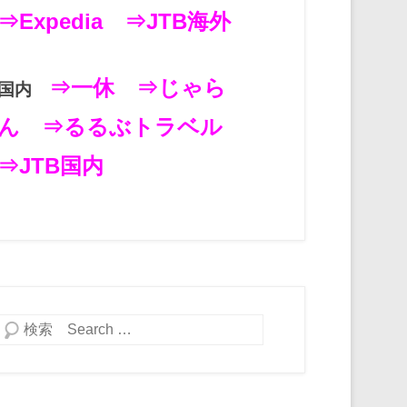
⇒Expedia
⇒JTB海外
⇒一休
⇒じゃら
国内
ん
⇒るるぶトラベル
⇒JTB国内
検索