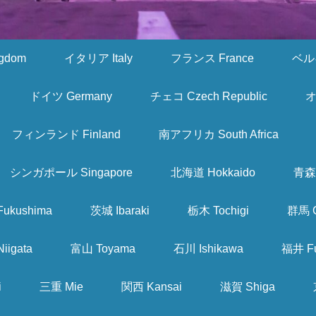
gdom
イタリア Italy
フランス France
ベルギ
ドイツ Germany
チェコ Czech Republic
オ
フィンランド Finland
南アフリカ South Africa
シンガポール Singapore
北海道 Hokkaido
青森 
ukushima
茨城 Ibaraki
栃木 Tochigi
群馬 
iigata
富山 Toyama
石川 Ishikawa
福井 Fu
i
三重 Mie
関西 Kansai
滋賀 Shiga