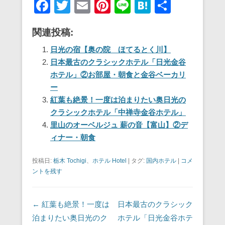
F
T
E
Pi
Li
H
共
a
wi
m
nt
n
at
有
関連投稿:
c
tt
ail
er
e
e
e
er
e
n
日光の宿【奥の院 ほてるとく川】
日本最古のクラシックホテル「日光金谷
b
st
a
ホテル」②お部屋・朝食と金谷ベーカリ
o
ー
o
紅葉も絶景！一度は泊まりたい奥日光の
クラシックホテル「中禅寺金谷ホテル」
k
里山のオーベルジュ 薪の音【富山】②デ
ィナー・朝食
投稿日:
栃木 Tochigi
、
ホテル Hotel
|
タグ:
国内ホテル
|
コメ
ントを残す
投稿ナビゲーション
←
紅葉も絶景！一度は
日本最古のクラシック
泊まりたい奥日光のク
ホテル「日光金谷ホテ