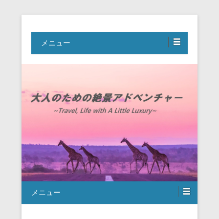
Travel, Life with A Little Luxury
大人のための絶景アドベンチャー
メニュー
メニュー