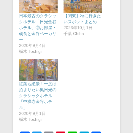
日本最古のクラシッ
【関東】秋に行きた
クホテル「日光金谷
いスポットまとめ
ホテル」②お部屋・
2023年10月1日
朝食と金谷ベーカリ
千葉 Chiba
ー
2020年9月4日
栃木 Tochigi
紅葉も絶景！一度は
泊まりたい奥日光の
クラシックホテル
「中禅寺金谷ホテ
ル」
2020年9月1日
栃木 Tochigi