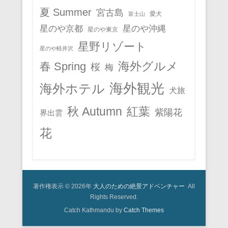
夏 Summer
宮古島
愛犬
富士山
星のや京都
星のや沖縄
星のや東京
星野リゾート
星のや軽井沢
春 Spring
海外グルメ
桜
梅
海外観光
海外ホテル
犬旅
秋 Autumn
紅葉
紫陽花
界出雲
花
著作権表示 © 2026年
大人のための絶景アドベンチャー
All
Rights Reserved.
Catch Kathmandu by
Catch Themes