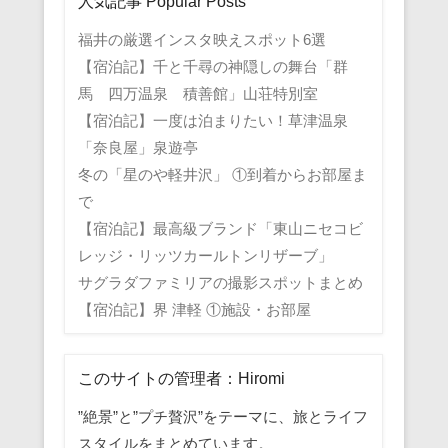
人気記事 Popular Posts
福井の厳選インスタ映えスポット6選
【宿泊記】千と千尋の神隠しの舞台「群
馬 四万温泉 積善館」山荘特別室
【宿泊記】一度は泊まりたい！草津温泉
「奈良屋」泉遊亭
冬の「星のや軽井沢」 ①到着からお部屋ま
で
【宿泊記】最高級ブランド「東山ニセコビ
レッジ・リッツカールトンリザーブ」
サグラダファミリアの撮影スポットまとめ
【宿泊記】界 津軽 ①施設・お部屋
このサイトの管理者：Hiromi
”絶景”と”プチ贅沢”をテーマに、旅とライフ
スタイルをまとめています。