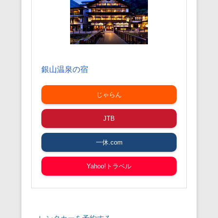
銀山温泉の宿
じゃらん
JTB
一休.com
Yahoo!トラベル