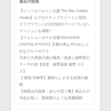
最近の投稿
【リッツカールトン大阪 The Ritz-Carlton
Osaka】エグゼクティブスイートに宿泊、
クラブラウンジの1日5回のフードプレゼン
テーションを満喫！
【フォションホテル京都 FAUCHON
L’HOTEL KYOTO】京都の真ん中のおしゃ
れなグルメホテル
日本三大美肌の湯が最高！温泉と嬉野茶が
テーマの宿【佐賀・嬉野温泉 嬉野 八十
八】
【 御宿 竹林亭】素晴らしすぎる佐賀の旅
館
【加賀山代温泉・あらや滔々庵】魯山人の
作品が並ぶ、美術館のような老舗旅館