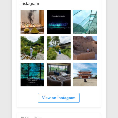
リ
Instagram
ー
View on Instagram