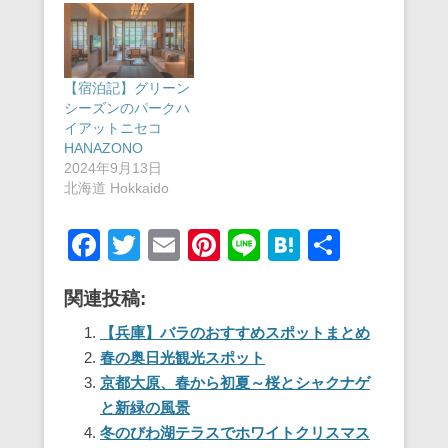
【宿泊記】グリーン
シーズンのパークハ
イアットニセコ
HANAZONO
2024年9月13日
北海道 Hokkaido
F
T
E
Pi
Li
H
共
a
wi
m
nt
n
at
有
関連投稿:
c
tt
ail
er
e
e
e
er
e
n
【兵庫】バラのおすすめスポットまとめ
春の奥日光観光スポット
b
st
a
京都大原、春から初夏～桜とシャクナゲ
o
と新緑の風景
o
冬のびわ湖テラスでホワイトクリスマス