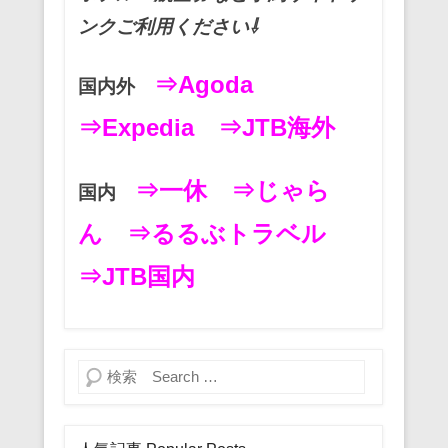
ンクご利用ください⇩
⇒Agoda
国内外
⇒Expedia
⇒JTB海外
⇒一休
⇒じゃら
国内
ん
⇒るるぶトラベル
⇒JTB国内
検索