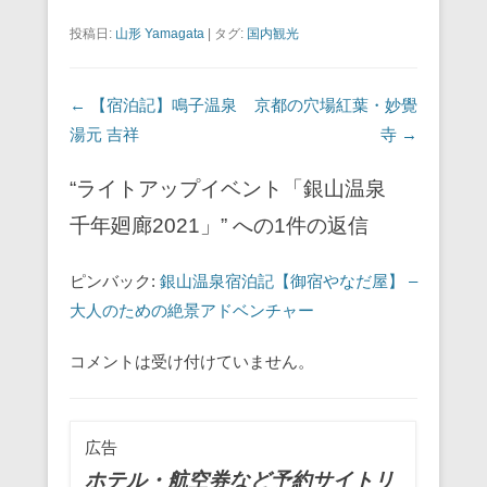
k
投稿日:
山形 Yamagata
|
タグ:
国内観光
投稿ナビゲーション
←
【宿泊記】鳴子温泉
京都の穴場紅葉・妙覺
湯元 吉祥
寺
→
“ライトアップイベント「銀山温泉
千年廻廊2021」” への1件の返信
ピンバック:
銀山温泉宿泊記【御宿やなだ屋】 –
大人のための絶景アドベンチャー
コメントは受け付けていません。
広告
ホテル・航空券など予約サイトリ