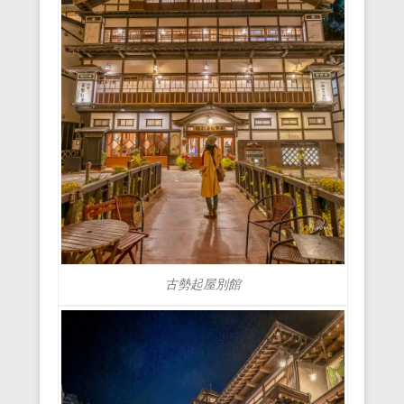
古勢起屋別館