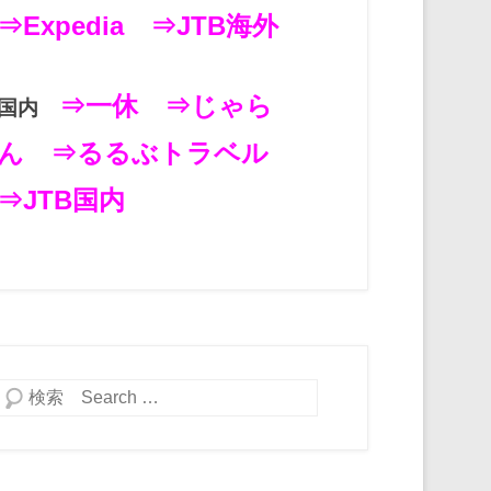
⇒Expedia
⇒JTB海外
⇒一休
⇒じゃら
国内
ん
⇒るるぶトラベル
⇒JTB国内
検索