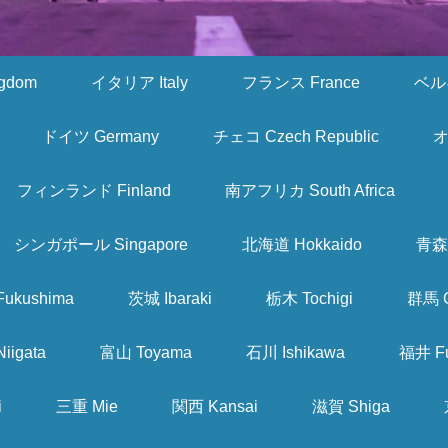
gdom
イタリア Italy
フランス France
ベルギ
ドイツ Germany
チェコ Czech Republic
オ
フィンランド Finland
南アフリカ South Africa
シンガポール Singapore
北海道 Hokkaido
青森 
ukushima
茨城 Ibaraki
栃木 Tochigi
群馬 
iigata
富山 Toyama
石川 Ishikawa
福井 Fu
i
三重 Mie
関西 Kansai
滋賀 Shiga