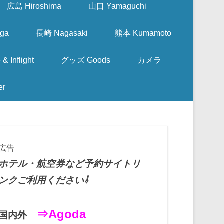
広島 Hiroshima
山口 Yamaguchi
ga
長崎 Nagasaki
熊本 Kumamoto
nflight
グッズ Goods
カメラ
er
広告
ホテル・航空券など予約サイトリ
ンクご利用ください⇩
⇒Agoda
国内外