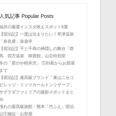
人気記事 Popular Posts
福井の厳選インスタ映えスポット6選
【宿泊記】一度は泊まりたい！草津温泉
「奈良屋」泉遊亭
【宿泊記】千と千尋の神隠しの舞台「群
馬 四万温泉 積善館」山荘特別室
冬の「星のや軽井沢」 ①到着からお部屋
まで
【宿泊記】最高級ブランド「東山ニセコ
ビレッジ・リッツカールトンリザーブ」
サグラダファミリアの撮影スポットまと
め
憧れの最高級旅館・熊本「竹ふえ」宿泊
記①施設・お部屋