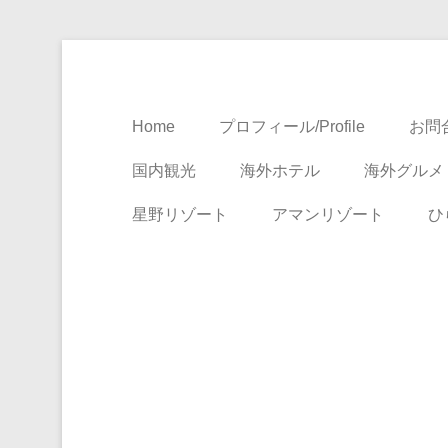
Travel, Life with A Little Luxury
大人のための絶景ア
Home
プロフィール/Profile
お問合
国内観光
海外ホテル
海外グルメ
星野リゾート
アマンリゾート
ひ