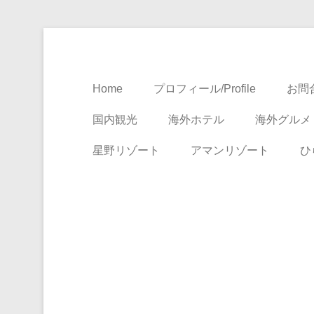
Travel, Life with A Little Luxury
大人のための絶景ア
Home
プロフィール/Profile
お問合
国内観光
海外ホテル
海外グルメ
星野リゾート
アマンリゾート
ひ