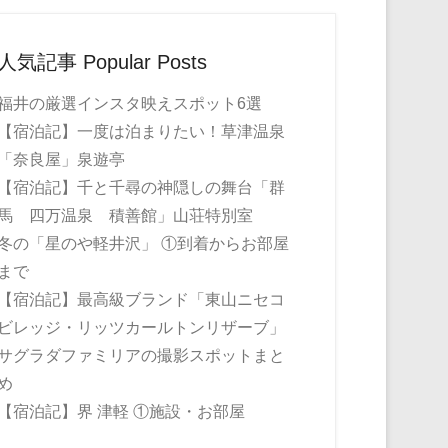
人気記事 Popular Posts
福井の厳選インスタ映えスポット6選
【宿泊記】一度は泊まりたい！草津温泉
「奈良屋」泉遊亭
【宿泊記】千と千尋の神隠しの舞台「群
馬 四万温泉 積善館」山荘特別室
冬の「星のや軽井沢」 ①到着からお部屋
まで
【宿泊記】最高級ブランド「東山ニセコ
ビレッジ・リッツカールトンリザーブ」
サグラダファミリアの撮影スポットまと
め
【宿泊記】界 津軽 ①施設・お部屋