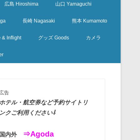
広島 Hiroshima
山口 Yamaguchi
ga
長崎 Nagasaki
熊本 Kumamoto
nflight
グッズ Goods
カメラ
er
広告
ホテル・航空券など予約サイトリ
ンクご利用ください⇩
⇒Agoda
国内外