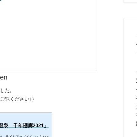
en
した。
ご覧ください↓）
泉 千年廻廊2021」
が、ライトアップイベントをやっ