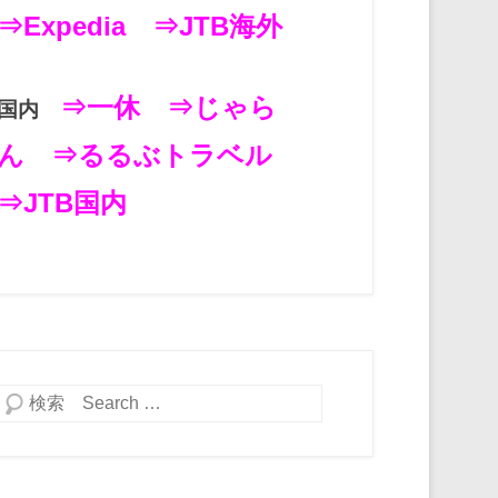
⇒Expedia
⇒JTB海外
⇒一休
⇒じゃら
国内
ん
⇒るるぶトラベル
⇒JTB国内
検索