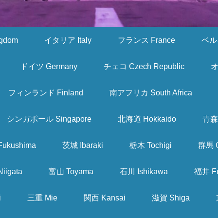
gdom
イタリア Italy
フランス France
ベルギ
ドイツ Germany
チェコ Czech Republic
オ
フィンランド Finland
南アフリカ South Africa
シンガポール Singapore
北海道 Hokkaido
青森 
ukushima
茨城 Ibaraki
栃木 Tochigi
群馬 
iigata
富山 Toyama
石川 Ishikawa
福井 Fu
i
三重 Mie
関西 Kansai
滋賀 Shiga