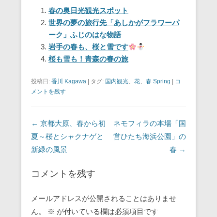
e
er
e
n
春の奥日光観光スポット
世界の夢の旅行先「あしかがフラワーパ
b
st
a
ーク」ふじのはな物語
o
岩手の春も、桜と雪です
o
桜も雪も！青森の春の旅
k
投稿日:
香川 Kagawa
|
タグ:
国内観光
、
花
、
春 Spring
|
コ
メントを残す
投稿ナビゲーション
←
京都大原、春から初
ネモフィラの本場「国
夏～桜とシャクナゲと
営ひたち海浜公園」の
新緑の風景
春
→
コメントを残す
メールアドレスが公開されることはありませ
ん。
※
が付いている欄は必須項目です