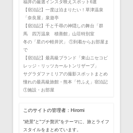
福井の厳選インスタ映えスポット6選
【宿泊記】一度は泊まりたい！草津温泉
「奈良屋」泉遊亭
【宿泊記】千と千尋の神隠しの舞台「群
馬 四万温泉 積善館」山荘特別室
冬の「星のや軽井沢」 ①到着からお部屋ま
で
【宿泊記】最高級ブランド「東山ニセコビ
レッジ・リッツカールトンリザーブ」
サグラダファミリアの撮影スポットまとめ
憧れの最高級旅館・熊本「竹ふえ」宿泊記
①施設・お部屋
このサイトの管理者：Hiromi
”絶景”と”プチ贅沢”をテーマに、旅とライフ
スタイルをまとめています。