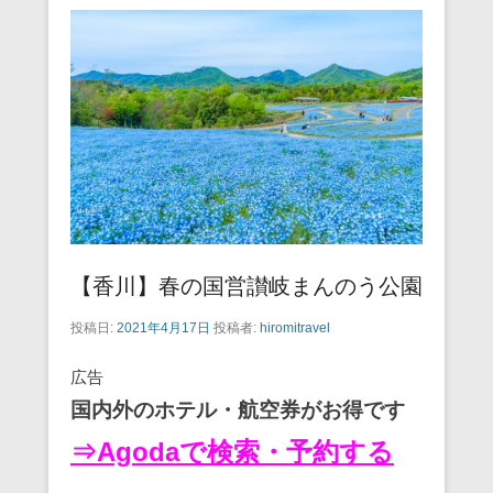
【香川】春の国営讃岐まんのう公園
投稿日:
2021年4月17日
投稿者:
hiromitravel
広告
国内外のホテル・航空券がお得です
⇒Agodaで検索・予約する