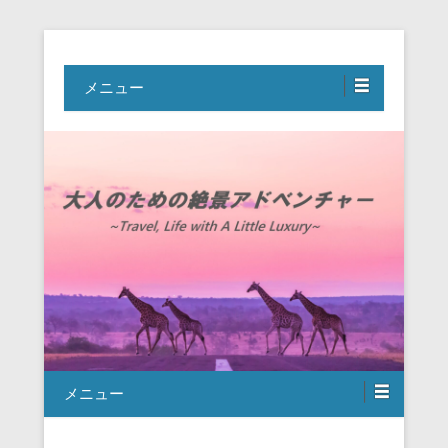
Travel, Life with A Little Luxury
大人のための絶景アドベンチャー
メニュー
メニュー