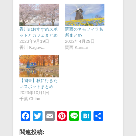
香川のおすすめスポ
関西のネモフィラ名
ットとカフェまとめ
所まとめ
2023年9月19日
2022年4月29日
香川 Kagawa
関西 Kansai
【関東】秋に行きた
いスポットまとめ
2023年10月1日
千葉 Chiba
F
T
E
Pi
Li
H
共
a
wi
m
nt
n
at
有
関連投稿:
c
tt
ail
er
e
e