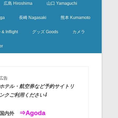
広島 Hiroshima
山口 Yamaguchi
ga
長崎 Nagasaki
熊本 Kumamoto
nflight
グッズ Goods
カメラ
er
広告
ホテル・航空券など予約サイトリ
ンクご利用ください⇩
⇒Agoda
国内外