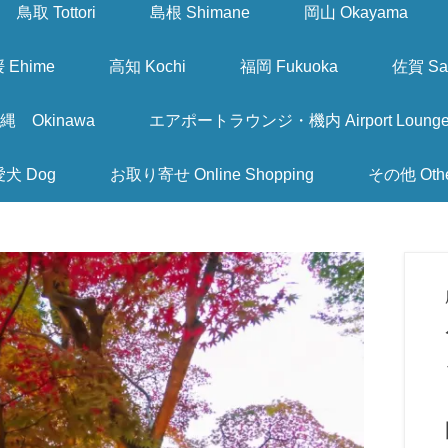
鳥取 Tottori
島根 Shimane
岡山 Okayama
 Ehime
高知 Kochi
福岡 Fukuoka
佐賀 Sa
縄 Okinawa
エアポートラウンジ・機内 Airport Lounge & I
愛犬 Dog
お取り寄せ Online Shopping
その他 Oth