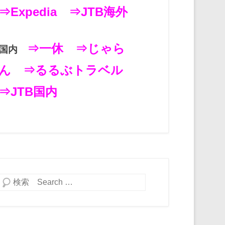
⇒Expedia
⇒JTB海外
⇒一休
⇒じゃら
国内
ん
⇒るるぶトラベル
⇒JTB国内
検索