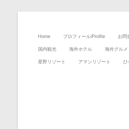
Travel, Life with A Little Luxury
大人のための絶景ア
Home
プロフィール/Profile
お問合
国内観光
海外ホテル
海外グルメ
星野リゾート
アマンリゾート
ひ