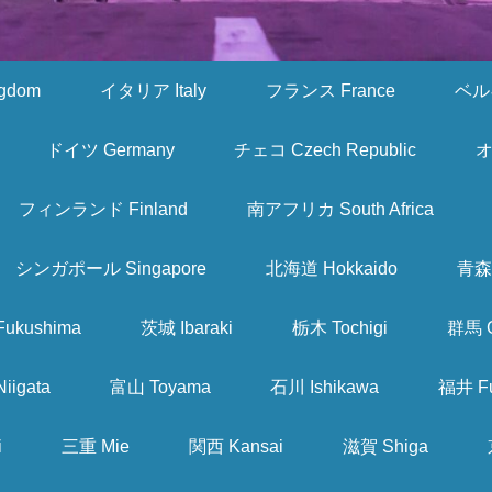
gdom
イタリア Italy
フランス France
ベルギ
ドイツ Germany
チェコ Czech Republic
オ
フィンランド Finland
南アフリカ South Africa
シンガポール Singapore
北海道 Hokkaido
青森 
ukushima
茨城 Ibaraki
栃木 Tochigi
群馬 
iigata
富山 Toyama
石川 Ishikawa
福井 Fu
i
三重 Mie
関西 Kansai
滋賀 Shiga