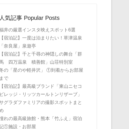
人気記事 Popular Posts
福井の厳選インスタ映えスポット6選
【宿泊記】一度は泊まりたい！草津温泉
「奈良屋」泉遊亭
【宿泊記】千と千尋の神隠しの舞台「群
馬 四万温泉 積善館」山荘特別室
冬の「星のや軽井沢」 ①到着からお部屋
まで
【宿泊記】最高級ブランド「東山ニセコ
ビレッジ・リッツカールトンリザーブ」
サグラダファミリアの撮影スポットまと
め
憧れの最高級旅館・熊本「竹ふえ」宿泊
記①施設・お部屋